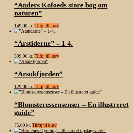
“Anders Kofoeds store bog om
naturen”
149.00
kr.
Tilføj til kurv
“Årstiderne” – 1-4.
399.00
kr.
Tilføj til kurv
“Arsukfjorden”
129.00
kr.
Tilføj til kurv
“Blomsteressensenser – En illustreret
guide”
75.00
kr.
Tilføj til kurv