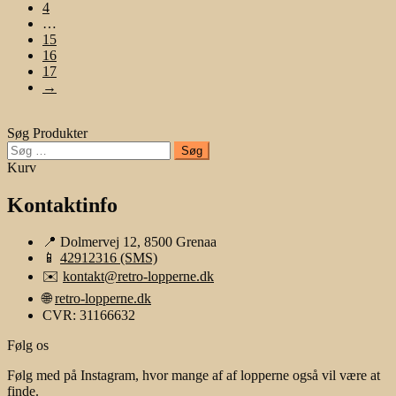
4
…
15
16
17
→
Søg Produkter
Søg
efter:
Kurv
Kontaktinfo
📍 Dolmervej 12, 8500 Grenaa
📱
42912316 (SMS)
✉️
kontakt@retro-lopperne.dk
🌐
retro-lopperne.dk
CVR: 31166632
Følg os
Følg med på Instagram, hvor mange af af lopperne også vil være at
finde.