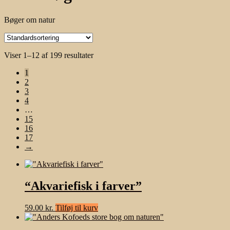
Bøger om natur
Viser 1–12 af 199 resultater
1
2
3
4
…
15
16
17
→
“Akvariefisk i farver”
59.00
kr.
Tilføj til kurv