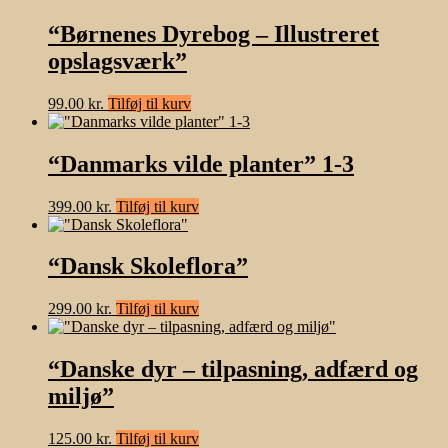
“Børnenes Dyrebog – Illustreret
opslagsværk”
99.00
kr.
Tilføj til kurv
“Danmarks vilde planter” 1-3
399.00
kr.
Tilføj til kurv
“Dansk Skoleflora”
299.00
kr.
Tilføj til kurv
“Danske dyr – tilpasning, adfærd og
miljø”
125.00
kr.
Tilføj til kurv