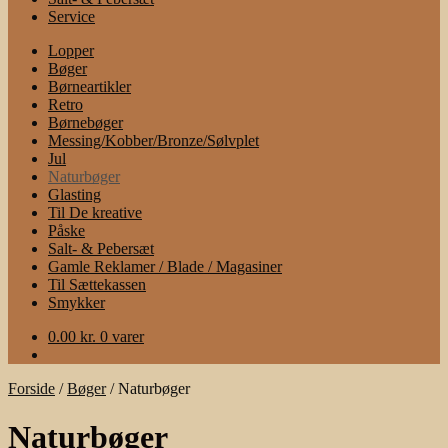
Service
Lopper
Bøger
Børneartikler
Retro
Børnebøger
Messing/Kobber/Bronze/Sølvplet
Jul
Naturbøger
Glasting
Til De kreative
Påske
Salt- & Pebersæt
Gamle Reklamer / Blade / Magasiner
Til Sættekassen
Smykker
0.00
kr.
0 varer
Forside
/
Bøger
/
Naturbøger
Naturbøger