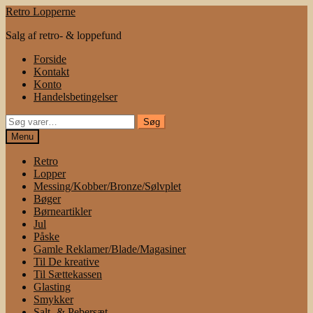
Spring
Spring
Retro Lopperne
til
til
Salg af retro- & loppefund
navigation
indhold
Forside
Kontakt
Konto
Handelsbetingelser
Søg
Søg
efter:
Menu
Retro
Lopper
Messing/Kobber/Bronze/Sølvplet
Bøger
Børneartikler
Jul
Påske
Gamle Reklamer/Blade/Magasiner
Til De kreative
Til Sættekassen
Glasting
Smykker
Salt- & Pebersæt