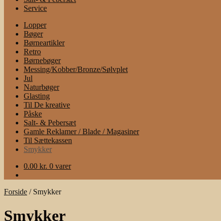
Service
Lopper
Bøger
Børneartikler
Retro
Børnebøger
Messing/Kobber/Bronze/Sølvplet
Jul
Naturbøger
Glasting
Til De kreative
Påske
Salt- & Pebersæt
Gamle Reklamer / Blade / Magasiner
Til Sættekassen
Smykker
0.00
kr.
0 varer
Forside
/
Smykker
Smykker