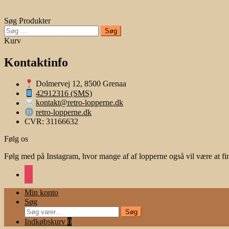
Søg Produkter
Søg
efter:
Kurv
Kontaktinfo
Dolmervej 12, 8500 Grenaa
42912316 (SMS)
kontakt@retro-lopperne.dk
retro-lopperne.dk
CVR: 31166632
Følg os
Følg med på Instagram, hvor mange af af lopperne også vil være at fi
instagram
Min konto
Søg
Søg
Søg
efter:
Indkøbskurv
0