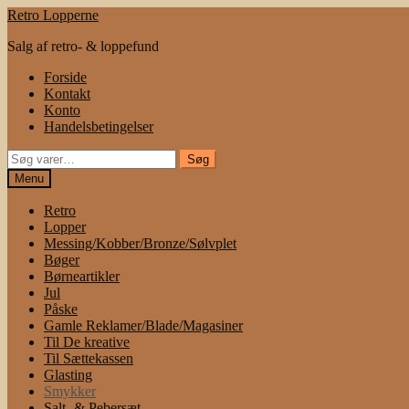
Spring
Spring
Retro Lopperne
til
til
Salg af retro- & loppefund
navigation
indhold
Forside
Kontakt
Konto
Handelsbetingelser
Søg
Søg
efter:
Menu
Retro
Lopper
Messing/Kobber/Bronze/Sølvplet
Bøger
Børneartikler
Jul
Påske
Gamle Reklamer/Blade/Magasiner
Til De kreative
Til Sættekassen
Glasting
Smykker
Salt- & Pebersæt