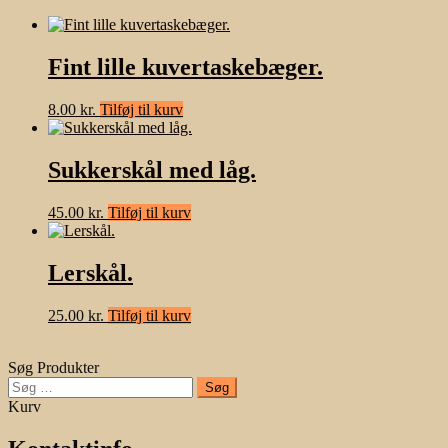
Fint lille kuvertaskebæger.
8.00
kr.
Tilføj til kurv
Sukkerskål med låg.
45.00
kr.
Tilføj til kurv
Lerskål.
25.00
kr.
Tilføj til kurv
Søg Produkter
Søg
efter:
Kurv