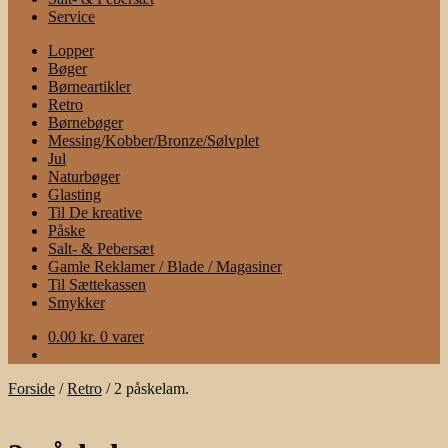
Service
Lopper
Bøger
Børneartikler
Retro
Børnebøger
Messing/Kobber/Bronze/Sølvplet
Jul
Naturbøger
Glasting
Til De kreative
Påske
Salt- & Pebersæt
Gamle Reklamer / Blade / Magasiner
Til Sættekassen
Smykker
0.00
kr.
0 varer
Forside
/
Retro
/
2 påskelam.