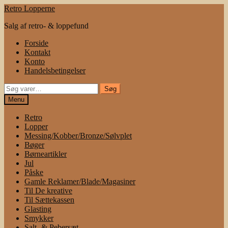
Spring
Spring
Retro Lopperne
til
til
Salg af retro- & loppefund
navigation
indhold
Forside
Kontakt
Konto
Handelsbetingelser
Søg
Søg
efter:
Menu
Retro
Lopper
Messing/Kobber/Bronze/Sølvplet
Bøger
Børneartikler
Jul
Påske
Gamle Reklamer/Blade/Magasiner
Til De kreative
Til Sættekassen
Glasting
Smykker
Salt- & Pebersæt