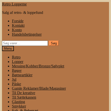
Spring
Spring
Retro Lopperne
til
til
Salg af retro- & loppefund
navigation
indhold
Forside
Kontakt
Konto
Handelsbetingelser
Søg
Søg
efter:
Menu
Retro
Lopper
Messing/Kobber/Bronze/Sølvplet
Bøger
Børneartikler
Jul
Påske
Gamle Reklamer/Blade/Magasiner
Til De kreative
Til Sættekassen
Glasting
Smykker
Salt- & Pebersæt