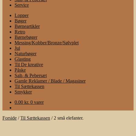
Service
Lopper
Bøger
Børneartikler
Retro
Børnebøger
Messing/Kobber/Bronze/Sølvplet
Jul
Naturbøger
Glasting
Til De kreative
Påske
Salt- & Pebersæt
Gamle Reklamer / Blade / Magasiner
Til Sættekassen
Smykker
0.00
kr.
0 varer
Forside
/
Til Sættekassen
/
2 små elefanter.