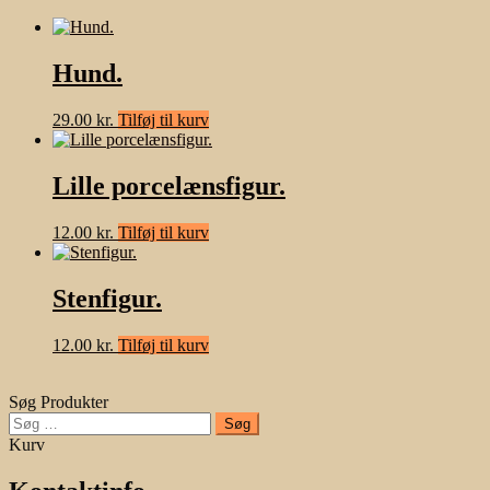
Hund.
29.00
kr.
Tilføj til kurv
Lille porcelænsfigur.
12.00
kr.
Tilføj til kurv
Stenfigur.
12.00
kr.
Tilføj til kurv
Søg Produkter
Søg
efter:
Kurv