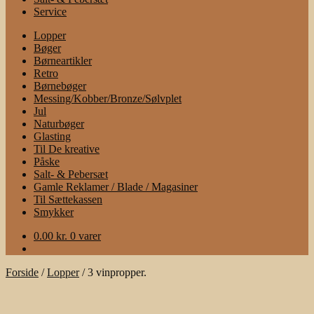
Service
Lopper
Bøger
Børneartikler
Retro
Børnebøger
Messing/Kobber/Bronze/Sølvplet
Jul
Naturbøger
Glasting
Til De kreative
Påske
Salt- & Pebersæt
Gamle Reklamer / Blade / Magasiner
Til Sættekassen
Smykker
0.00
kr.
0 varer
Forside
/
Lopper
/
3 vinpropper.