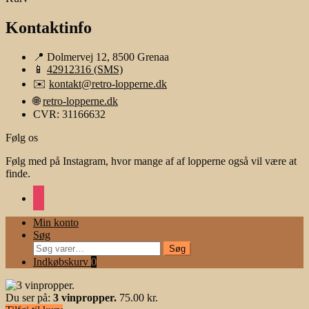
Kontaktinfo
📍 Dolmervej 12, 8500 Grenaa
📱
42912316 (SMS)
✉️
kontakt@retro-lopperne.dk
🌐
retro-lopperne.dk
CVR: 31166632
Følg os
Følg med på Instagram, hvor mange af af lopperne også vil være at
finde.
instagram
Min konto
Søg
Søg
Søg
efter:
Indkøbskurv
0
Du ser på:
3 vinpropper.
75.00
kr.