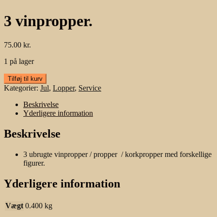
3 vinpropper.
75.00
kr.
1 på lager
3
Tilføj til kurv
vinpropper.
Kategorier:
Jul
,
Lopper
,
Service
antal
Beskrivelse
Yderligere information
Beskrivelse
3 ubrugte vinpropper / propper / korkpropper med forskellige
figurer.
Yderligere information
Vægt
0.400 kg