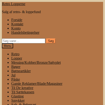
Spring
Spring
Retro Lopperne
til
til
Salg af retro- & loppefund
navigation
indhold
Forside
Kontakt
Konto
Handelsbetingelser
Søg
Søg
efter:
Menu
Retro
Lopper
Messing/Kobber/Bronze/Sølvplet
Bøger
Børneartikler
Jul
Påske
Gamle Reklamer/Blade/Magasiner
Til De kreative
Til Sættekassen
Glasting
Smykker
Salt- & Pebersæt