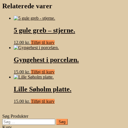
Relaterede varer
5 gule greb – stjerne.
12.00
kr.
Tilføj til kurv
Gyngehest i porcelæn.
15.00
kr.
Tilføj til kurv
Lille Søholm platte.
15.00
kr.
Tilføj til kurv
Søg Produkter
Søg
efter:
Kurv