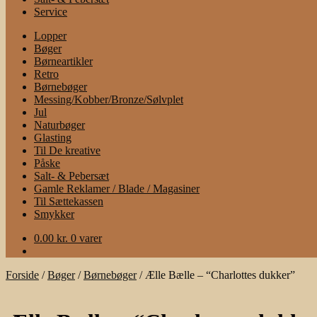
Service
Lopper
Bøger
Børneartikler
Retro
Børnebøger
Messing/Kobber/Bronze/Sølvplet
Jul
Naturbøger
Glasting
Til De kreative
Påske
Salt- & Pebersæt
Gamle Reklamer / Blade / Magasiner
Til Sættekassen
Smykker
0.00
kr.
0 varer
Forside
/
Bøger
/
Børnebøger
/
Ælle Bælle – “Charlottes dukker”