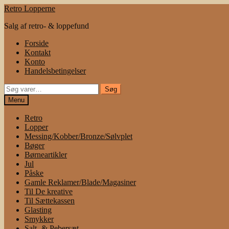
Spring
Spring
Retro Lopperne
til
til
Salg af retro- & loppefund
navigation
indhold
Forside
Kontakt
Konto
Handelsbetingelser
Søg
Søg
efter:
Menu
Retro
Lopper
Messing/Kobber/Bronze/Sølvplet
Bøger
Børneartikler
Jul
Påske
Gamle Reklamer/Blade/Magasiner
Til De kreative
Til Sættekassen
Glasting
Smykker
Salt- & Pebersæt