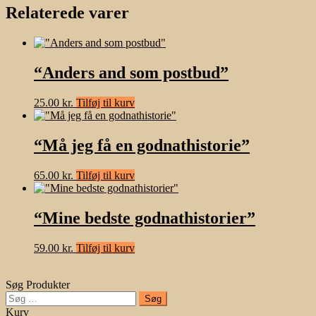
Relaterede varer
“Anders and som postbud”
25.00
kr.
Tilføj til kurv
“Må jeg få en godnathistorie”
65.00
kr.
Tilføj til kurv
“Mine bedste godnathistorier”
59.00
kr.
Tilføj til kurv
Søg Produkter
Søg
efter:
Kurv