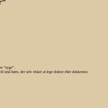
r”
 er “syge”.
til små børn, der selv elsker at lege doktor eller dukkemor.