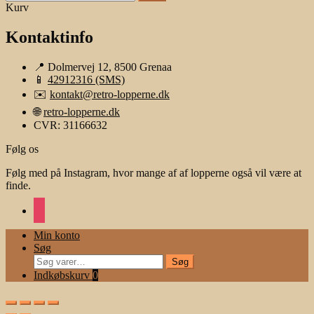
efter:
Kurv
Kontaktinfo
📍 Dolmervej 12, 8500 Grenaa
📱
42912316 (SMS)
✉️
kontakt@retro-lopperne.dk
🌐
retro-lopperne.dk
CVR: 31166632
Følg os
Følg med på Instagram, hvor mange af af lopperne også vil være at
finde.
instagram
Min konto
Søg
Søg
Søg
efter:
Indkøbskurv
0