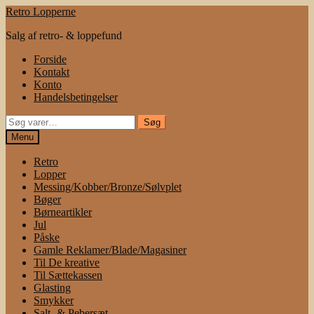
Spring
Spring
Retro Lopperne
til
til
Salg af retro- & loppefund
navigation
indhold
Forside
Kontakt
Konto
Handelsbetingelser
Søg
Søg
efter:
Menu
Retro
Lopper
Messing/Kobber/Bronze/Sølvplet
Bøger
Børneartikler
Jul
Påske
Gamle Reklamer/Blade/Magasiner
Til De kreative
Til Sættekassen
Glasting
Smykker
Salt- & Pebersæt