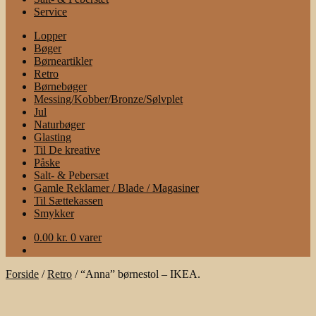
Service
Lopper
Bøger
Børneartikler
Retro
Børnebøger
Messing/Kobber/Bronze/Sølvplet
Jul
Naturbøger
Glasting
Til De kreative
Påske
Salt- & Pebersæt
Gamle Reklamer / Blade / Magasiner
Til Sættekassen
Smykker
0.00
kr.
0 varer
Forside
/
Retro
/
“Anna” børnestol – IKEA.