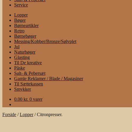
Service
Lopper
Bøger
Børneartikler
Retro
Børnebøger
Messing/Kobber/Bronze/Sølvplet
Jul
Naturbøger
Glasting
Til De kreative
Påske
Salt- & Pebersæt
Gamle Reklamer / Blade / Magasiner
Til Sættekassen
Smykker
0.00
kr.
0 varer
Forside
/
Lopper
/
Citronpresser.