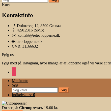
efter:
Kurv
Kontaktinfo
📍 Dolmervej 12, 8500 Grenaa
📱
42912316 (SMS)
✉️
kontakt@retro-lopperne.dk
🌐
retro-lopperne.dk
CVR: 31166632
Følg os
Følg med på Instagram, hvor mange af af lopperne også vil være at fi
instagram
Min konto
Søg
Søg
Søg
efter:
Indkøbskurv
0
Du ser på:
Citronpresser.
19.00
kr.