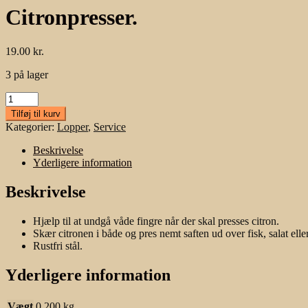
Citronpresser.
19.00
kr.
3 på lager
Citronpresser.
antal
Tilføj til kurv
Kategorier:
Lopper
,
Service
Beskrivelse
Yderligere information
Beskrivelse
Hjælp til at undgå våde fingre når der skal presses citron.
Skær citronen i både og pres nemt saften ud over fisk, salat elle
Rustfri stål.
Yderligere information
Vægt
0.200 kg