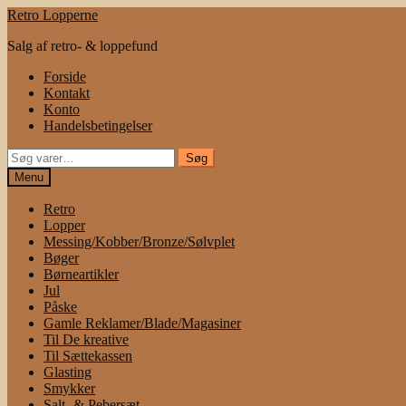
Spring
Spring
Retro Lopperne
til
til
Salg af retro- & loppefund
navigation
indhold
Forside
Kontakt
Konto
Handelsbetingelser
Søg
Søg
efter:
Menu
Retro
Lopper
Messing/Kobber/Bronze/Sølvplet
Bøger
Børneartikler
Jul
Påske
Gamle Reklamer/Blade/Magasiner
Til De kreative
Til Sættekassen
Glasting
Smykker
Salt- & Pebersæt