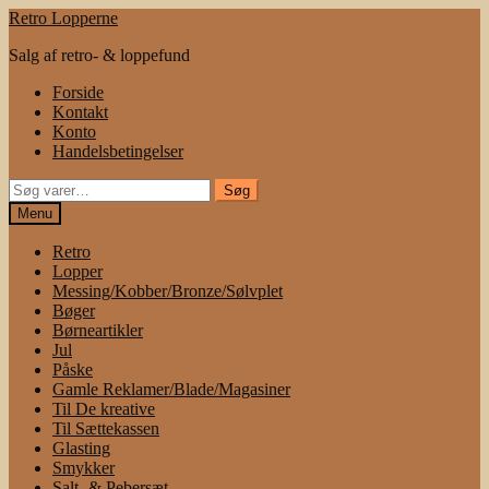
Spring
Spring
Retro Lopperne
til
til
Salg af retro- & loppefund
navigation
indhold
Forside
Kontakt
Konto
Handelsbetingelser
Søg
Søg
efter:
Menu
Retro
Lopper
Messing/Kobber/Bronze/Sølvplet
Bøger
Børneartikler
Jul
Påske
Gamle Reklamer/Blade/Magasiner
Til De kreative
Til Sættekassen
Glasting
Smykker
Salt- & Pebersæt