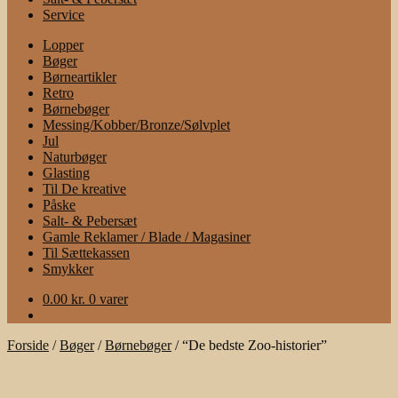
Service
Lopper
Bøger
Børneartikler
Retro
Børnebøger
Messing/Kobber/Bronze/Sølvplet
Jul
Naturbøger
Glasting
Til De kreative
Påske
Salt- & Pebersæt
Gamle Reklamer / Blade / Magasiner
Til Sættekassen
Smykker
0.00
kr.
0 varer
Forside
/
Bøger
/
Børnebøger
/
“De bedste Zoo-historier”