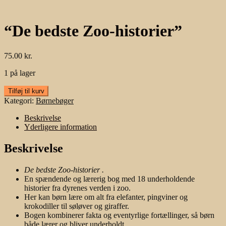
“De bedste Zoo-historier”
75.00
kr.
1 på lager
"De
Tilføj til kurv
bedste
Kategori:
Børnebøger
Zoo-
historier"
Beskrivelse
antal
Yderligere information
Beskrivelse
De bedste Zoo-historier .
En spændende og lærerig bog med 18 underholdende
historier fra dyrenes verden i zoo.
Her kan børn lære om alt fra elefanter, pingviner og
krokodiller til søløver og giraffer.
Bogen kombinerer fakta og eventyrlige fortællinger, så børn
både lærer og bliver underholdt.