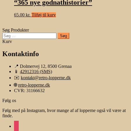
“365 nye godnathistorier”
65.00
kr.
Tilføj til kurv
Søg Produkter
Søg
efter:
Kurv
Kontaktinfo
📍 Dolmervej 12, 8500 Grenaa
📱
42912316 (SMS)
✉️
kontakt@retro-lopperne.dk
🌐
retro-lopperne.dk
CVR: 31166632
Følg os
Følg med på Instagram, hvor mange af af lopperne også vil være at
finde.
instagram