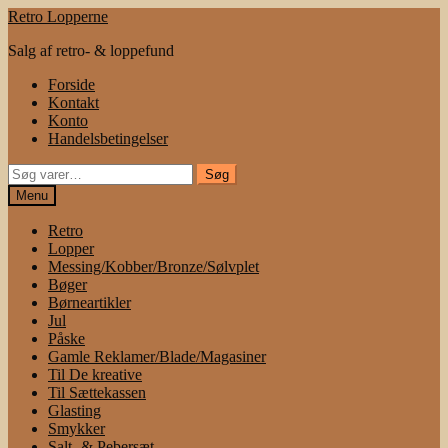
Spring
Spring
Retro Lopperne
til
til
Salg af retro- & loppefund
navigation
indhold
Forside
Kontakt
Konto
Handelsbetingelser
Søg
Søg
efter:
Menu
Retro
Lopper
Messing/Kobber/Bronze/Sølvplet
Bøger
Børneartikler
Jul
Påske
Gamle Reklamer/Blade/Magasiner
Til De kreative
Til Sættekassen
Glasting
Smykker
Salt- & Pebersæt