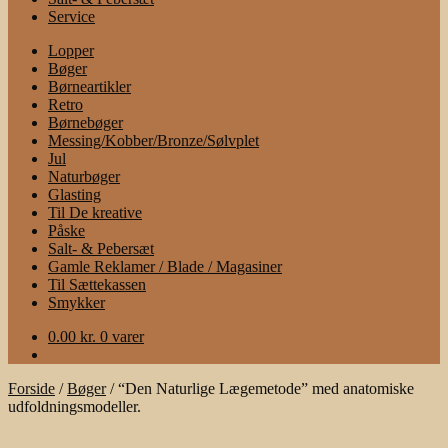
Service
Lopper
Bøger
Børneartikler
Retro
Børnebøger
Messing/Kobber/Bronze/Sølvplet
Jul
Naturbøger
Glasting
Til De kreative
Påske
Salt- & Pebersæt
Gamle Reklamer / Blade / Magasiner
Til Sættekassen
Smykker
0.00
kr.
0 varer
Forside
/
Bøger
/
“Den Naturlige Lægemetode” med anatomiske
udfoldningsmodeller.