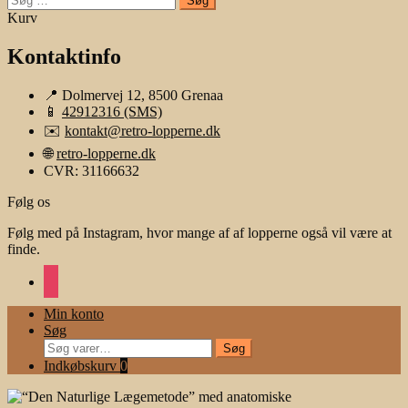
efter:
Kurv
Kontaktinfo
📍 Dolmervej 12, 8500 Grenaa
📱
42912316 (SMS)
✉️
kontakt@retro-lopperne.dk
🌐
retro-lopperne.dk
CVR: 31166632
Følg os
Følg med på Instagram, hvor mange af af lopperne også vil være at
finde.
instagram
Min konto
Søg
Søg
Søg
efter:
Indkøbskurv
0