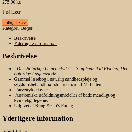
275.00
kr.
1 på lager
“Den
Tilføj til kurv
Naturlige
Kategori:
Bøger
Lægemetode”
med
Beskrivelse
anatomiske
Yderligere information
udfoldningsmodeller.
antal
Beskrivelse
“Den Naturlige Lægemetode” – Supplement til Planten, Den
naturlige Lægemetode.
Gammel lærebog i naturlig sundhedspleje og
sygdomsbehandling uden medicin af M. Platen.
Farvetrykte tavler.
Anatomiske udfoldningsmodeller af både mandligt og
kvindeligt legeme.
Udgivet af Bong & Co’s Forlag.
Yderligere information
Vægt
1.5 kg