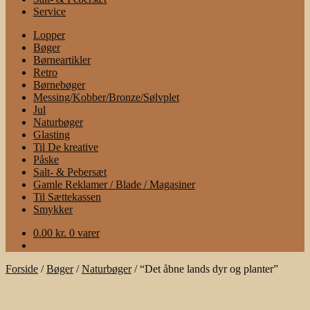
Service
Lopper
Bøger
Børneartikler
Retro
Børnebøger
Messing/Kobber/Bronze/Sølvplet
Jul
Naturbøger
Glasting
Til De kreative
Påske
Salt- & Pebersæt
Gamle Reklamer / Blade / Magasiner
Til Sættekassen
Smykker
0.00
kr.
0 varer
Forside
/
Bøger
/
Naturbøger
/
“Det åbne lands dyr og planter”