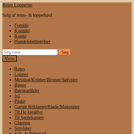
Spring
Spring
Retro Lopperne
til
til
Salg af retro- & loppefund
navigation
indhold
Forside
Kontakt
Konto
Handelsbetingelser
Søg
Søg
efter:
Menu
Retro
Lopper
Messing/Kobber/Bronze/Sølvplet
Bøger
Børneartikler
Jul
Påske
Gamle Reklamer/Blade/Magasiner
Til De kreative
Til Sættekassen
Glasting
Smykker
Salt- & Pebersæt