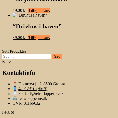
49.00
kr.
Tilføj til kurv
“Drivhus i haven”
39.00
kr.
Tilføj til kurv
Søg Produkter
Søg
efter:
Kurv
Kontaktinfo
Dolmervej 12, 8500 Grenaa
42912316 (SMS)
kontakt@retro-lopperne.dk
retro-lopperne.dk
CVR: 31166632
Følg os