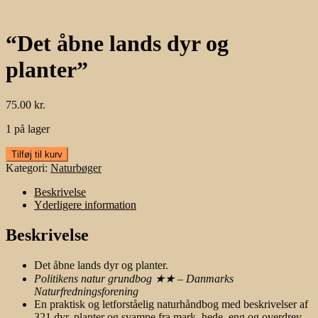
“Det åbne lands dyr og
planter”
75.00
kr.
1 på lager
"Det
Tilføj til kurv
åbne
Kategori:
Naturbøger
lands
dyr
Beskrivelse
og
Yderligere information
planter"
antal
Beskrivelse
Det åbne lands dyr og planter.
Politikens natur grundbog ★★ – Danmarks
Naturfredningsforening
En praktisk og letforståelig naturhåndbog med beskrivelser af
321 dyr, planter og svampe fra mark, hede, eng og overdrev.