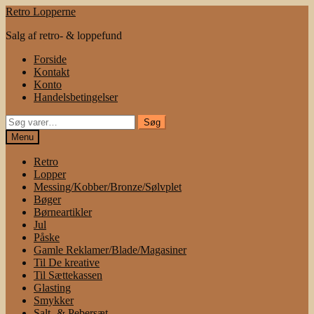
Spring
Spring
Retro Lopperne
til
til
Salg af retro- & loppefund
navigation
indhold
Forside
Kontakt
Konto
Handelsbetingelser
Søg
Søg
efter:
Menu
Retro
Lopper
Messing/Kobber/Bronze/Sølvplet
Bøger
Børneartikler
Jul
Påske
Gamle Reklamer/Blade/Magasiner
Til De kreative
Til Sættekassen
Glasting
Smykker
Salt- & Pebersæt