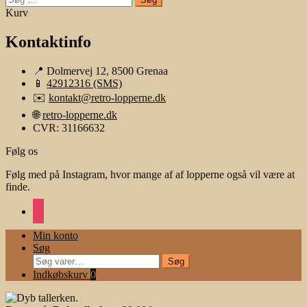
efter:
Kurv
Kontaktinfo
📍 Dolmervej 12, 8500 Grenaa
📱
42912316 (SMS)
✉️
kontakt@retro-lopperne.dk
🌐
retro-lopperne.dk
CVR: 31166632
Følg os
Følg med på Instagram, hvor mange af af lopperne også vil være at
finde.
instagram
Min konto
Søg
Søg
Søg
efter:
Indkøbskurv
0