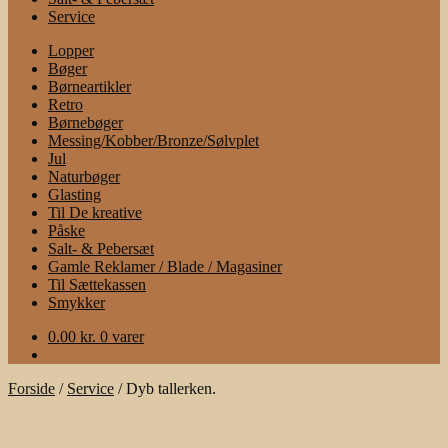
Service
Lopper
Bøger
Børneartikler
Retro
Børnebøger
Messing/Kobber/Bronze/Sølvplet
Jul
Naturbøger
Glasting
Til De kreative
Påske
Salt- & Pebersæt
Gamle Reklamer / Blade / Magasiner
Til Sættekassen
Smykker
0.00
kr.
0 varer
Forside
/
Service
/
Dyb tallerken.