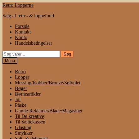
Spring
Spring
Retro Lopperne
til
til
Salg af retro- & loppefund
navigation
indhold
Forside
Kontakt
Konto
Handelsbetingelser
Søg
Søg
efter:
Menu
Retro
Lopper
Messing/Kobber/Bronze/Sølvplet
Bøger
Børneartikler
Jul
Påske
Gamle Reklamer/Blade/Magasiner
Til De kreative
Til Sættekassen
Glasting
Smykker
Salt- & Pebersæt