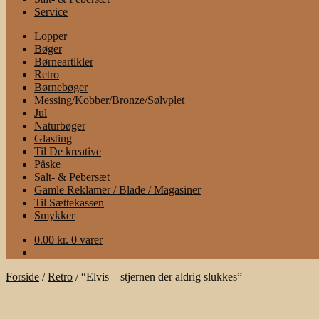
Service
Lopper
Bøger
Børneartikler
Retro
Børnebøger
Messing/Kobber/Bronze/Sølvplet
Jul
Naturbøger
Glasting
Til De kreative
Påske
Salt- & Pebersæt
Gamle Reklamer / Blade / Magasiner
Til Sættekassen
Smykker
0.00
kr.
0 varer
Forside
/
Retro
/
“Elvis – stjernen der aldrig slukkes”