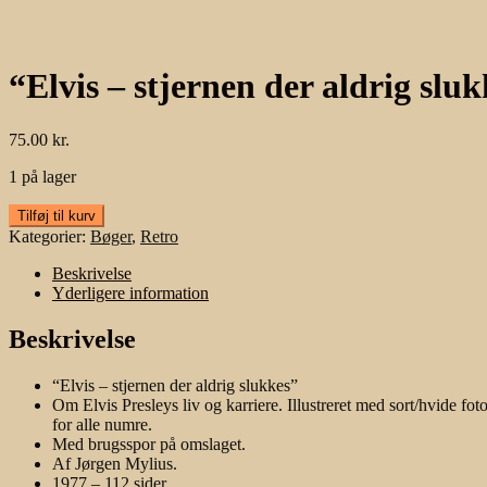
“Elvis – stjernen der aldrig slu
75.00
kr.
1 på lager
"Elvis
Tilføj til kurv
-
Kategorier:
Bøger
,
Retro
stjernen
der
Beskrivelse
aldrig
Yderligere information
slukkes"
antal
Beskrivelse
“Elvis – stjernen der aldrig slukkes”
Om Elvis Presleys liv og karriere. Illustreret med sort/hvide fot
for alle numre.
Med brugsspor på omslaget.
Af Jørgen Mylius.
1977 – 112 sider.