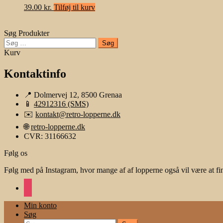
39.00
kr.
Tilføj til kurv
Søg Produkter
Søg
efter:
Kurv
Kontaktinfo
📍 Dolmervej 12, 8500 Grenaa
📱
42912316 (SMS)
✉️
kontakt@retro-lopperne.dk
🌐
retro-lopperne.dk
CVR: 31166632
Følg os
Følg med på Instagram, hvor mange af af lopperne også vil være at fi
instagram
Min konto
Søg
Søg