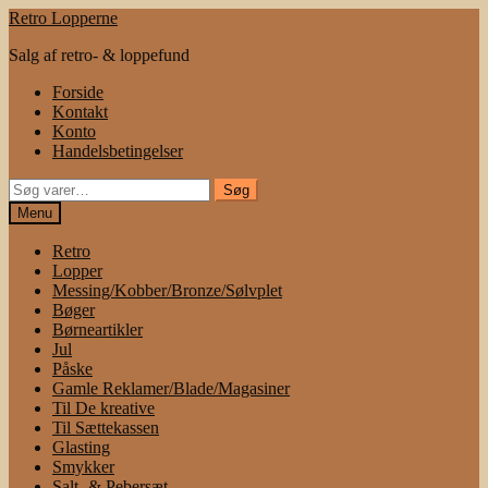
Spring
Spring
Retro Lopperne
til
til
Salg af retro- & loppefund
navigation
indhold
Forside
Kontakt
Konto
Handelsbetingelser
Søg
Søg
efter:
Menu
Retro
Lopper
Messing/Kobber/Bronze/Sølvplet
Bøger
Børneartikler
Jul
Påske
Gamle Reklamer/Blade/Magasiner
Til De kreative
Til Sættekassen
Glasting
Smykker
Salt- & Pebersæt