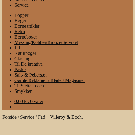
Service
Lopper
Bøger
Børneartikler
Retro
Børnebøger
Messing/Kobber/Bronze/Sølvplet
Jul
Naturbøger
Glasting
Til De kreative
Påske
Salt- & Pebersæt
Gamle Reklamer / Blade / Magasiner
Til Sættekassen
Smykker
0.00
kr.
0 varer
Forside
/
Service
/
Fad – Villeroy & Boch.