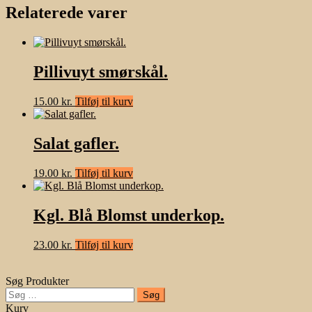
Relaterede varer
Pillivuyt smørskål.
15.00
kr.
Tilføj til kurv
Salat gafler.
19.00
kr.
Tilføj til kurv
Kgl. Blå Blomst underkop.
23.00
kr.
Tilføj til kurv
Søg Produkter
Søg
efter:
Kurv