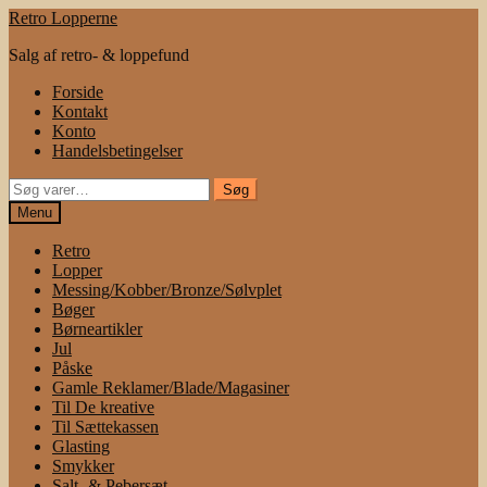
Spring
Spring
Retro Lopperne
til
til
Salg af retro- & loppefund
navigation
indhold
Forside
Kontakt
Konto
Handelsbetingelser
Søg
Søg
efter:
Menu
Retro
Lopper
Messing/Kobber/Bronze/Sølvplet
Bøger
Børneartikler
Jul
Påske
Gamle Reklamer/Blade/Magasiner
Til De kreative
Til Sættekassen
Glasting
Smykker
Salt- & Pebersæt