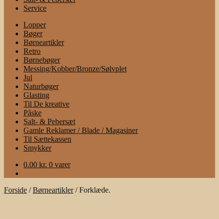
Service
Lopper
Bøger
Børneartikler
Retro
Børnebøger
Messing/Kobber/Bronze/Sølvplet
Jul
Naturbøger
Glasting
Til De kreative
Påske
Salt- & Pebersæt
Gamle Reklamer / Blade / Magasiner
Til Sættekassen
Smykker
0.00
kr.
0 varer
Forside
/
Børneartikler
/
Forklæde.