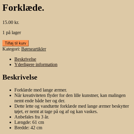
Forklæde.
15.00
kr.
1 på lager
Forklæde.
Tilføj til kurv
antal
Kategori:
Børneartikler
Beskrivelse
Yderligere information
Beskrivelse
Forklæde med lange ærmer.
Når kreativiteten flyder for den lille kunstner, kan malingen
nemt ende både her og der.
Dette lette og vandtætte forklæde med lange ærmer beskytter
tøjet, er nemt at tage på og af og kan vaskes.
Anbefales fra 3 år.
Længde:
61 cm
Bredde:
42 cm