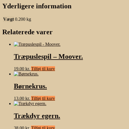
Yderligere information
Vægt
0.200 kg
Relaterede varer
Træpuslespil – Moover.
19.00
kr.
Tilføj til kurv
Børnekrus.
13.00
kr.
Tilføj til kurv
Trækdyr egern.
38.00
kr.
Tilføj til kurv