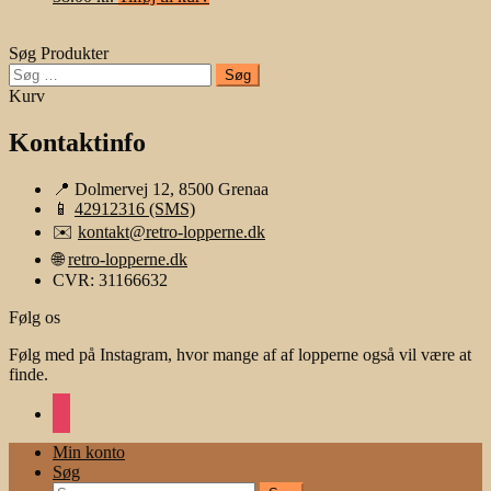
Søg Produkter
Søg
efter:
Kurv
Kontaktinfo
📍 Dolmervej 12, 8500 Grenaa
📱
42912316 (SMS)
✉️
kontakt@retro-lopperne.dk
🌐
retro-lopperne.dk
CVR: 31166632
Følg os
Følg med på Instagram, hvor mange af af lopperne også vil være at
finde.
instagram
Min konto
Søg
Søg