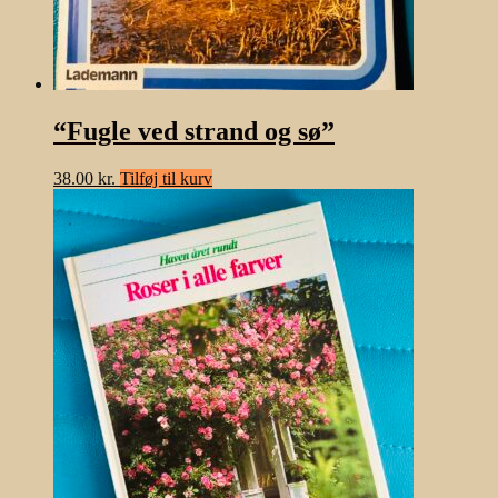
“Fugle ved strand og sø”
38.00
kr.
Tilføj til kurv