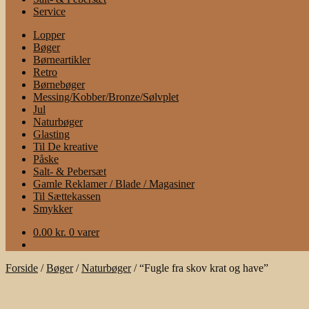
Service
Lopper
Bøger
Børneartikler
Retro
Børnebøger
Messing/Kobber/Bronze/Sølvplet
Jul
Naturbøger
Glasting
Til De kreative
Påske
Salt- & Pebersæt
Gamle Reklamer / Blade / Magasiner
Til Sættekassen
Smykker
0.00
kr.
0 varer
Forside
/
Bøger
/
Naturbøger
/
“Fugle fra skov krat og have”