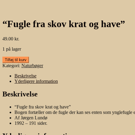
“Fugle fra skov krat og have”
49.00
kr.
1 på lager
"Fugle
Tilføj til kurv
fra
Kategori:
Naturbøger
skov
krat
Beskrivelse
og
Yderligere information
have"
antal
Beskrivelse
“Fugle fra skov krat og have”
Bogen fortæller om de fugle der kan ses enten som ynglefugle e
Af Jørgen Lundø
1992 – 191 sider.