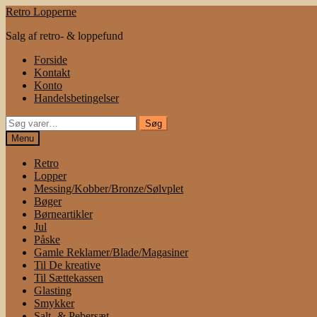
Spring
Spring
Retro Lopperne
til
til
Salg af retro- & loppefund
navigation
indhold
Forside
Kontakt
Konto
Handelsbetingelser
Søg
Søg
efter:
Menu
Retro
Lopper
Messing/Kobber/Bronze/Sølvplet
Bøger
Børneartikler
Jul
Påske
Gamle Reklamer/Blade/Magasiner
Til De kreative
Til Sættekassen
Glasting
Smykker
Salt- & Pebersæt