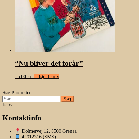
“Nu bliver det forår”
15.00
kr.
Tilføj til kurv
Søg Produkter
Søg
efter:
Kurv
Kontaktinfo
Dolmervej 12, 8500 Grenaa
42912316 (SMS)