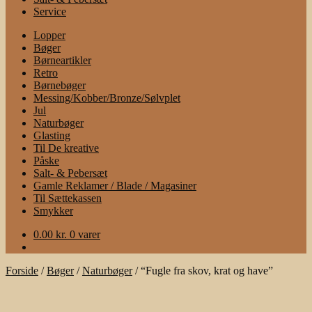
Service
Lopper
Bøger
Børneartikler
Retro
Børnebøger
Messing/Kobber/Bronze/Sølvplet
Jul
Naturbøger
Glasting
Til De kreative
Påske
Salt- & Pebersæt
Gamle Reklamer / Blade / Magasiner
Til Sættekassen
Smykker
0.00
kr.
0 varer
Forside
/
Bøger
/
Naturbøger
/
“Fugle fra skov, krat og have”