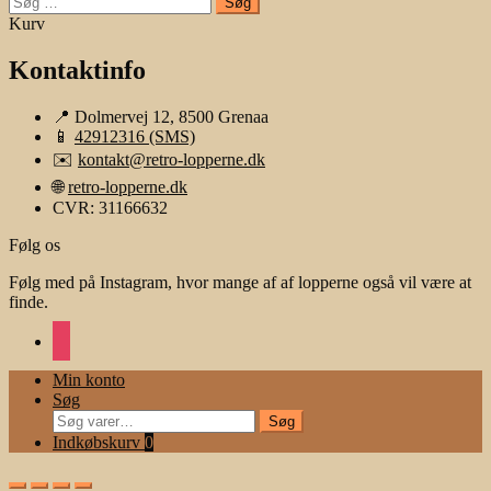
efter:
Kurv
Kontaktinfo
📍 Dolmervej 12, 8500 Grenaa
📱
42912316 (SMS)
✉️
kontakt@retro-lopperne.dk
🌐
retro-lopperne.dk
CVR: 31166632
Følg os
Følg med på Instagram, hvor mange af af lopperne også vil være at
finde.
instagram
Min konto
Søg
Søg
Søg
efter:
Indkøbskurv
0