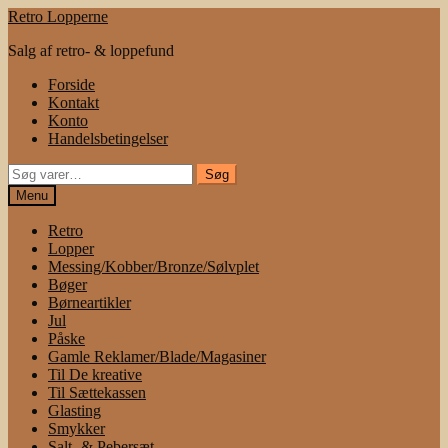
Spring
Spring
Retro Lopperne
til
til
Salg af retro- & loppefund
navigation
indhold
Forside
Kontakt
Konto
Handelsbetingelser
Søg
Søg
efter:
Menu
Retro
Lopper
Messing/Kobber/Bronze/Sølvplet
Bøger
Børneartikler
Jul
Påske
Gamle Reklamer/Blade/Magasiner
Til De kreative
Til Sættekassen
Glasting
Smykker
Salt- & Pebersæt