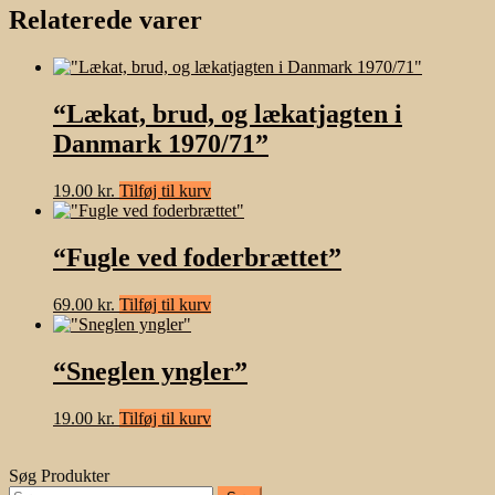
Relaterede varer
“Lækat, brud, og lækatjagten i
Danmark 1970/71”
19.00
kr.
Tilføj til kurv
“Fugle ved foderbrættet”
69.00
kr.
Tilføj til kurv
“Sneglen yngler”
19.00
kr.
Tilføj til kurv
Søg Produkter
Søg