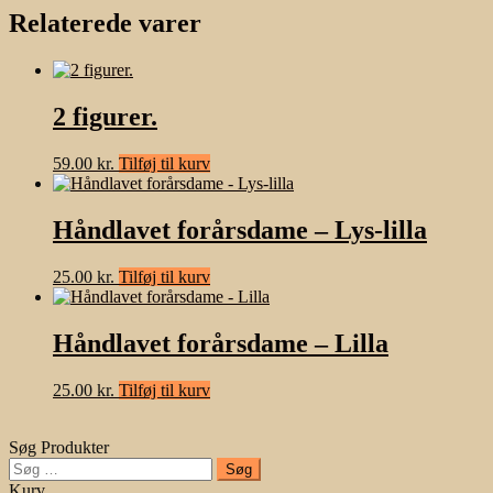
Relaterede varer
2 figurer.
59.00
kr.
Tilføj til kurv
Håndlavet forårsdame – Lys-lilla
25.00
kr.
Tilføj til kurv
Håndlavet forårsdame – Lilla
25.00
kr.
Tilføj til kurv
Søg Produkter
Søg
efter:
Kurv