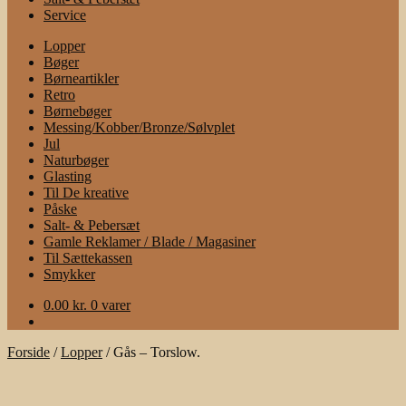
Service
Lopper
Bøger
Børneartikler
Retro
Børnebøger
Messing/Kobber/Bronze/Sølvplet
Jul
Naturbøger
Glasting
Til De kreative
Påske
Salt- & Pebersæt
Gamle Reklamer / Blade / Magasiner
Til Sættekassen
Smykker
0.00
kr.
0 varer
Forside
/
Lopper
/
Gås – Torslow.