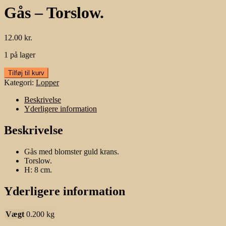
Gås – Torslow.
12.00
kr.
1 på lager
Gås
Tilføj til kurv
–
Kategori:
Lopper
Torslow.
antal
Beskrivelse
Yderligere information
Beskrivelse
Gås med blomster guld krans.
Torslow.
H: 8 cm.
Yderligere information
Vægt
0.200 kg