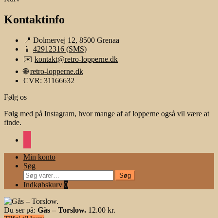
Kontaktinfo
📍 Dolmervej 12, 8500 Grenaa
📱
42912316 (SMS)
✉️
kontakt@retro-lopperne.dk
🌐
retro-lopperne.dk
CVR: 31166632
Følg os
Følg med på Instagram, hvor mange af af lopperne også vil være at
finde.
instagram
Min konto
Søg
Søg
Søg
efter:
Indkøbskurv
0
Du ser på:
Gås – Torslow.
12.00
kr.