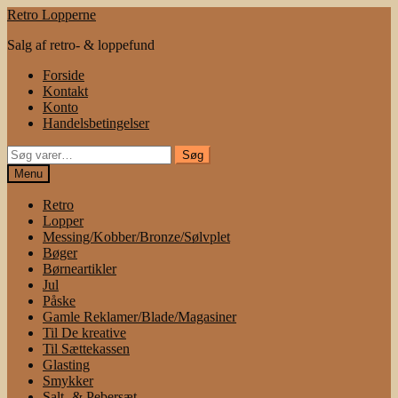
Spring
Spring
Retro Lopperne
til
til
Salg af retro- & loppefund
navigation
indhold
Forside
Kontakt
Konto
Handelsbetingelser
Søg
Søg
efter:
Menu
Retro
Lopper
Messing/Kobber/Bronze/Sølvplet
Bøger
Børneartikler
Jul
Påske
Gamle Reklamer/Blade/Magasiner
Til De kreative
Til Sættekassen
Glasting
Smykker
Salt- & Pebersæt