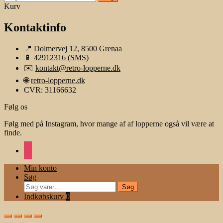
efter:
Kurv
Kontaktinfo
📍 Dolmervej 12, 8500 Grenaa
📱
42912316 (SMS)
✉️
kontakt@retro-lopperne.dk
🌐
retro-lopperne.dk
CVR: 31166632
Følg os
Følg med på Instagram, hvor mange af af lopperne også vil være at
finde.
instagram
Min konto
Søg
Søg
Søg
efter:
Indkøbskurv
0