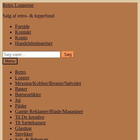
Spring
Spring
Retro Lopperne
til
til
Salg af retro- & loppefund
navigation
indhold
Forside
Kontakt
Konto
Handelsbetingelser
Søg
Søg
efter:
Menu
Retro
Lopper
Messing/Kobber/Bronze/Sølvplet
Bøger
Børneartikler
Jul
Påske
Gamle Reklamer/Blade/Magasiner
Til De kreative
Til Sættekassen
Glasting
Smykker
Salt- & Pebersæt