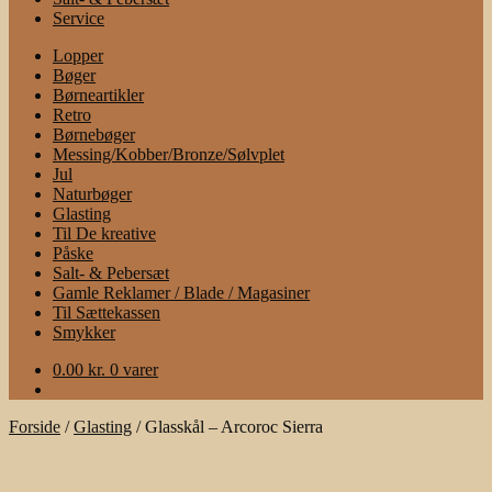
Service
Lopper
Bøger
Børneartikler
Retro
Børnebøger
Messing/Kobber/Bronze/Sølvplet
Jul
Naturbøger
Glasting
Til De kreative
Påske
Salt- & Pebersæt
Gamle Reklamer / Blade / Magasiner
Til Sættekassen
Smykker
0.00
kr.
0 varer
Forside
/
Glasting
/
Glasskål – Arcoroc Sierra