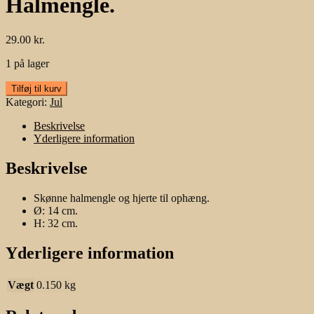
Halmengle.
29.00
kr.
1 på lager
Halmengle.
Tilføj til kurv
antal
Kategori:
Jul
Beskrivelse
Yderligere information
Beskrivelse
Skønne halmengle og hjerte til ophæng.
Ø: 14 cm.
H: 32 cm.
Yderligere information
Vægt
0.150 kg