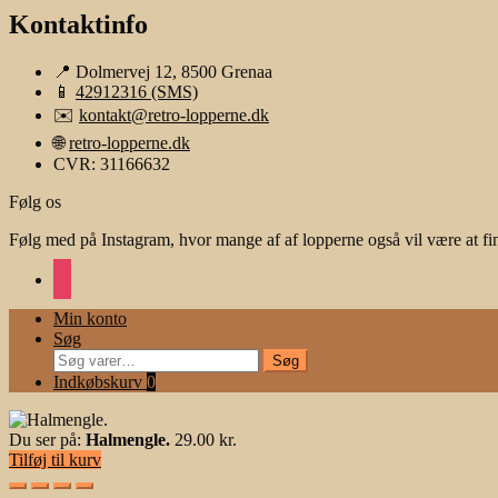
Kontaktinfo
📍 Dolmervej 12, 8500 Grenaa
📱
42912316 (SMS)
✉️
kontakt@retro-lopperne.dk
🌐
retro-lopperne.dk
CVR: 31166632
Følg os
Følg med på Instagram, hvor mange af af lopperne også vil være at fi
instagram
Min konto
Søg
Søg
Søg
efter:
Indkøbskurv
0
Du ser på:
Halmengle.
29.00
kr.
Tilføj til kurv