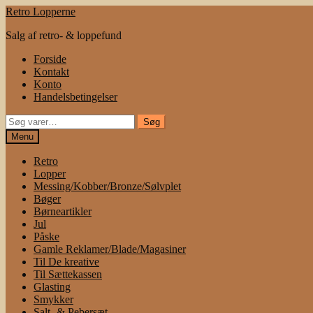
Spring
Spring
Retro Lopperne
til
til
Salg af retro- & loppefund
navigation
indhold
Forside
Kontakt
Konto
Handelsbetingelser
Søg
Søg
efter:
Menu
Retro
Lopper
Messing/Kobber/Bronze/Sølvplet
Bøger
Børneartikler
Jul
Påske
Gamle Reklamer/Blade/Magasiner
Til De kreative
Til Sættekassen
Glasting
Smykker
Salt- & Pebersæt