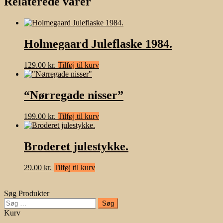
Relaterede varer
Holmegaard Juleflaske 1984.
129.00
kr.
Tilføj til kurv
“Nørregade nisser”
199.00
kr.
Tilføj til kurv
Broderet julestykke.
29.00
kr.
Tilføj til kurv
Søg Produkter
Søg
efter:
Kurv