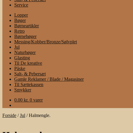
Service
Lopper
Bøger
Børneartikler
Retro
Børnebøger
Messing/Kobber/Bronze/Sølvplet
Jul
Naturbøger
Glasting
Til De kreative
Påske
Salt- & Pebersæt
Gamle Reklamer / Blade / Magasiner
Til Sættekassen
Smykker
0.00
kr.
0 varer
Forside
/
Jul
/
Halmengle.