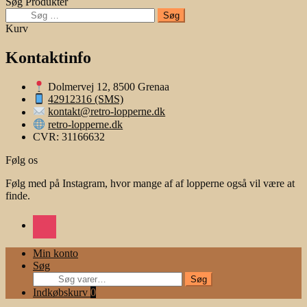
Søg Produkter
Søg
efter:
Kurv
Kontaktinfo
Dolmervej 12, 8500 Grenaa
42912316 (SMS)
kontakt@retro-lopperne.dk
retro-lopperne.dk
CVR: 31166632
Følg os
Følg med på Instagram, hvor mange af af lopperne også vil være at
finde.
instagram
Min konto
Søg
Søg
Søg
efter:
Indkøbskurv
0