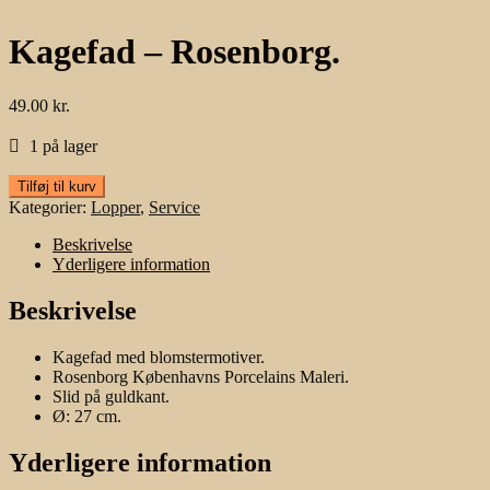
Kagefad – Rosenborg.
49.00
kr.
1 på lager
Kagefad
Tilføj til kurv
-
Kategorier:
Lopper
,
Service
Rosenborg.
antal
Beskrivelse
Yderligere information
Beskrivelse
Kagefad med blomstermotiver.
Rosenborg Københavns Porcelains Maleri.
Slid på guldkant.
Ø: 27 cm.
Yderligere information