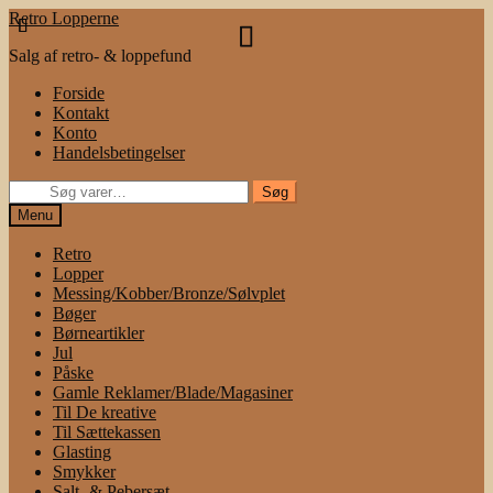
Spring
Spring
Retro Lopperne
til
til
Salg af retro- & loppefund
navigation
indhold
Forside
Kontakt
Konto
Handelsbetingelser
Søg
Søg
efter:
Menu
Retro
Lopper
Messing/Kobber/Bronze/Sølvplet
Bøger
Børneartikler
Jul
Påske
Gamle Reklamer/Blade/Magasiner
Til De kreative
Til Sættekassen
Glasting
Smykker
Salt- & Pebersæt