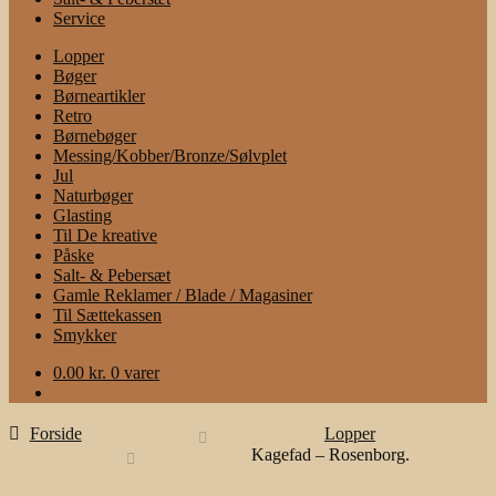
Service
Lopper
Bøger
Børneartikler
Retro
Børnebøger
Messing/Kobber/Bronze/Sølvplet
Jul
Naturbøger
Glasting
Til De kreative
Påske
Salt- & Pebersæt
Gamle Reklamer / Blade / Magasiner
Til Sættekassen
Smykker
0.00
kr.
0 varer
Forside
Lopper
Kagefad – Rosenborg.