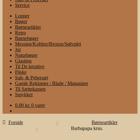
Service
Lopper
Bøger
Børneartikler
Retro
Børnebøger
Messing/Kobber/Bronze/Sølvplet
Jul
Naturbøger
Glasting
Til De kreative
Påske
Salt- & Pebersæt
Gamle Reklamer / Blade / Magasiner
Til Sættekassen
Smykker
0.00
kr.
0 varer
Forside
Børneartikler
Barbapapa krus.