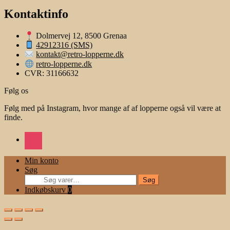
Kontaktinfo
Dolmervej 12, 8500 Grenaa
42912316 (SMS)
kontakt@retro-lopperne.dk
retro-lopperne.dk
CVR: 31166632
Følg os
Følg med på Instagram, hvor mange af af lopperne også vil være at
finde.
instagram
Min konto
Søg
Søg
Søg
efter:
Indkøbskurv
0