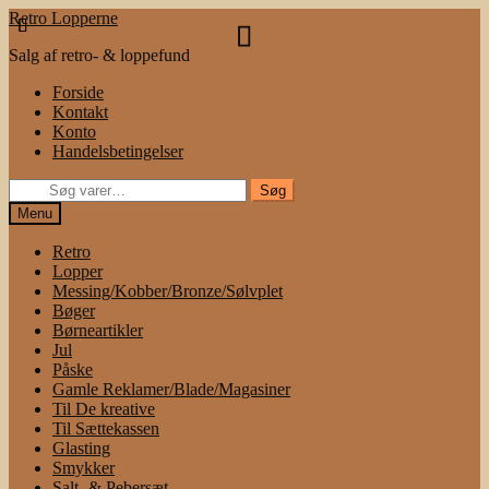
Spring
Spring
Retro Lopperne
til
til
Salg af retro- & loppefund
navigation
indhold
Forside
Kontakt
Konto
Handelsbetingelser
Søg
Søg
efter:
Menu
Retro
Lopper
Messing/Kobber/Bronze/Sølvplet
Bøger
Børneartikler
Jul
Påske
Gamle Reklamer/Blade/Magasiner
Til De kreative
Til Sættekassen
Glasting
Smykker
Salt- & Pebersæt