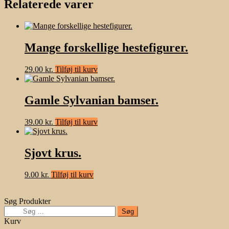
Relaterede varer
Mange forskellige hestefigurer.
29.00
kr.
Tilføj til kurv
Gamle Sylvanian bamser.
39.00
kr.
Tilføj til kurv
Sjovt krus.
9.00
kr.
Tilføj til kurv
Søg Produkter
Søg
efter:
Kurv