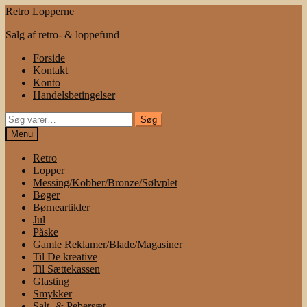
Spring
Spring
Retro Lopperne
til
til
Salg af retro- & loppefund
navigation
indhold
Forside
Kontakt
Konto
Handelsbetingelser
Søg
Søg
efter:
Menu
Retro
Lopper
Messing/Kobber/Bronze/Sølvplet
Bøger
Børneartikler
Jul
Påske
Gamle Reklamer/Blade/Magasiner
Til De kreative
Til Sættekassen
Glasting
Smykker
Salt- & Pebersæt