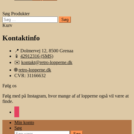
Søg Produkter
Søg
efter:
Kurv
Kontaktinfo
📍 Dolmervej 12, 8500 Grenaa
📱
42912316 (SMS)
✉️
kontakt@retro-lopperne.dk
🌐
retro-lopperne.dk
CVR: 31166632
Følg os
Følg med på Instagram, hvor mange af af lopperne også vil være at
finde.
instagram
Min konto
Søg
Søg
Søg