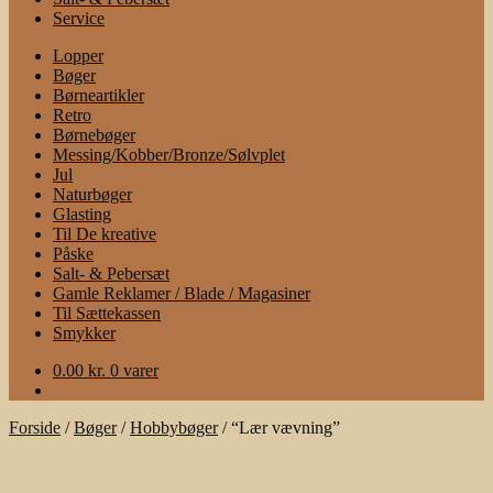
Service
Lopper
Bøger
Børneartikler
Retro
Børnebøger
Messing/Kobber/Bronze/Sølvplet
Jul
Naturbøger
Glasting
Til De kreative
Påske
Salt- & Pebersæt
Gamle Reklamer / Blade / Magasiner
Til Sættekassen
Smykker
0.00
kr.
0 varer
Forside
/
Bøger
/
Hobbybøger
/
“Lær vævning”