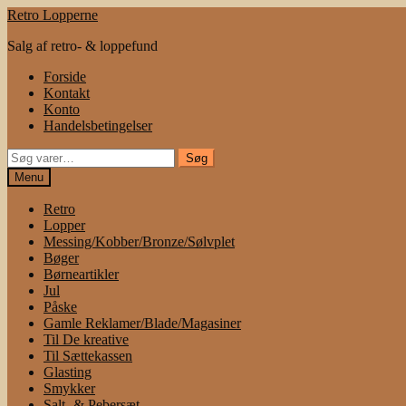
Spring
Spring
Retro Lopperne
til
til
Salg af retro- & loppefund
navigation
indhold
Forside
Kontakt
Konto
Handelsbetingelser
Søg
Søg
efter:
Menu
Retro
Lopper
Messing/Kobber/Bronze/Sølvplet
Bøger
Børneartikler
Jul
Påske
Gamle Reklamer/Blade/Magasiner
Til De kreative
Til Sættekassen
Glasting
Smykker
Salt- & Pebersæt