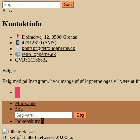
Søg
efter:
Kurv
Kontaktinfo
Dolmervej 12, 8500 Grenaa
42912316 (SMS)
kontakt@retro-lopperne.dk
retro-lopperne.dk
CVR: 31166632
Følg os
Følg med på Instagram, hvor mange af af lopperne også vil være at fi
instagram
Min konto
Søg
Søg
Søg
efter:
Indkøbskurv
0
Du ser på:
Lille trækasse.
29.00
kr.