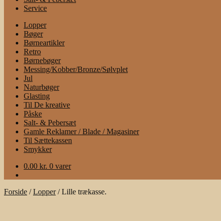
Service
Lopper
Bøger
Børneartikler
Retro
Børnebøger
Messing/Kobber/Bronze/Sølvplet
Jul
Naturbøger
Glasting
Til De kreative
Påske
Salt- & Pebersæt
Gamle Reklamer / Blade / Magasiner
Til Sættekassen
Smykker
0.00
kr.
0 varer
Forside
/
Lopper
/
Lille trækasse.