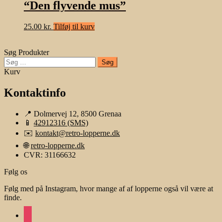
“Den flyvende mus”
25.00
kr.
Tilføj til kurv
Søg Produkter
Søg
efter:
Kurv
Kontaktinfo
📍 Dolmervej 12, 8500 Grenaa
📱
42912316 (SMS)
✉️
kontakt@retro-lopperne.dk
🌐
retro-lopperne.dk
CVR: 31166632
Følg os
Følg med på Instagram, hvor mange af af lopperne også vil være at
finde.
instagram