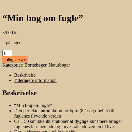
“Min bog om fugle”
39.00
kr.
2 på lager
"Min
bog
Tilføj til kurv
om
Kategorier:
Børnebøger
,
Naturbøger
fugle"
antal
Beskrivelse
Yderligere information
Beskrivelse
“Min bog om fugle”
Den perfekte introduktion for børn (8 år og opefter) til
fuglenes flyvende verden
Ca. 150 smukke illustrationer af dygtige kunstnere bringer
fuglenes fascinerende og farvestrålende verden til live.
Der er skrevet navn på første side.