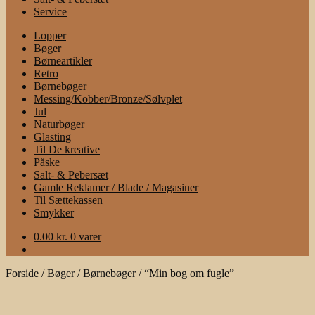
Service
Lopper
Bøger
Børneartikler
Retro
Børnebøger
Messing/Kobber/Bronze/Sølvplet
Jul
Naturbøger
Glasting
Til De kreative
Påske
Salt- & Pebersæt
Gamle Reklamer / Blade / Magasiner
Til Sættekassen
Smykker
0.00
kr.
0 varer
Forside
/
Bøger
/
Børnebøger
/
“Min bog om fugle”