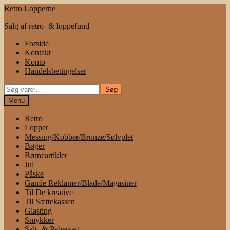
Spring
Spring
Retro Lopperne
til
til
Salg af retro- & loppefund
navigation
indhold
Forside
Kontakt
Konto
Handelsbetingelser
Søg
Søg
efter:
Menu
Retro
Lopper
Messing/Kobber/Bronze/Sølvplet
Bøger
Børneartikler
Jul
Påske
Gamle Reklamer/Blade/Magasiner
Til De kreative
Til Sættekassen
Glasting
Smykker
Salt- & Pebersæt