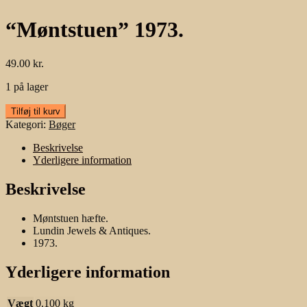
“Møntstuen” 1973.
49.00
kr.
1 på lager
"Møntstuen"
Tilføj til kurv
1973.
Kategori:
Bøger
antal
Beskrivelse
Yderligere information
Beskrivelse
Møntstuen hæfte.
Lundin Jewels & Antiques.
1973.
Yderligere information
Vægt
0.100 kg