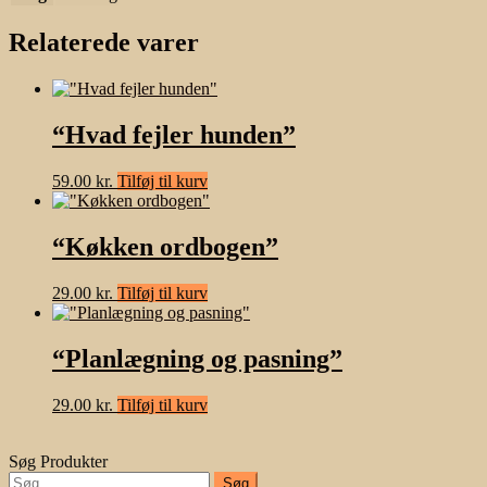
Relaterede varer
“Hvad fejler hunden”
59.00
kr.
Tilføj til kurv
“Køkken ordbogen”
29.00
kr.
Tilføj til kurv
“Planlægning og pasning”
29.00
kr.
Tilføj til kurv
Søg Produkter
Søg