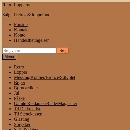
Spring
Spring
Retro Lopperne
til
til
Salg af retro- & loppefund
navigation
indhold
Forside
Kontakt
Konto
Handelsbetingelser
Søg
Søg
efter:
Menu
Retro
Lopper
Messing/Kobber/Bronze/Sølvplet
Bøger
Børneartikler
Jul
Påske
Gamle Reklamer/Blade/Magasiner
Til De kreative
Til Sættekassen
Glasting
Smykker
Salt- & Pebersæt