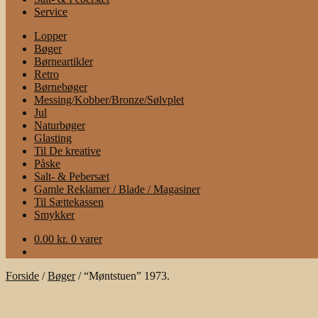
Service
Lopper
Bøger
Børneartikler
Retro
Børnebøger
Messing/Kobber/Bronze/Sølvplet
Jul
Naturbøger
Glasting
Til De kreative
Påske
Salt- & Pebersæt
Gamle Reklamer / Blade / Magasiner
Til Sættekassen
Smykker
0.00
kr.
0 varer
Forside
/
Bøger
/
“Møntstuen” 1973.