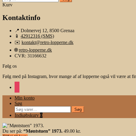
efter:
Kurv
Kontaktinfo
📍 Dolmervej 12, 8500 Grenaa
📱
42912316 (SMS)
✉️
kontakt@retro-lopperne.dk
🌐
retro-lopperne.dk
CVR: 31166632
Følg os
Følg med på Instagram, hvor mange af af lopperne også vil være at fi
instagram
Min konto
Søg
Søg
Søg
efter:
Indkøbskurv
0
Du ser på:
“Møntstuen” 1973.
49.00
kr.