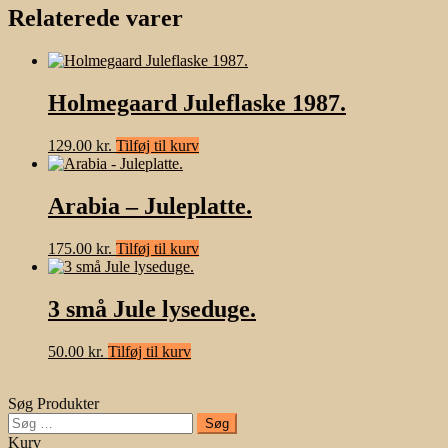
Relaterede varer
Holmegaard Juleflaske 1987.
129.00
kr.
Tilføj til kurv
Arabia – Juleplatte.
175.00
kr.
Tilføj til kurv
3 små Jule lyseduge.
50.00
kr.
Tilføj til kurv
Søg Produkter
Søg
efter:
Kurv