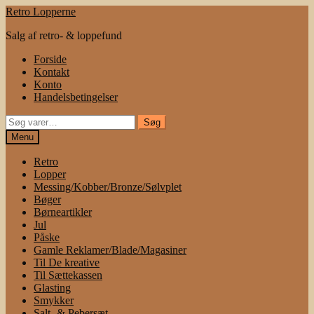
Spring
Spring
Retro Lopperne
til
til
Salg af retro- & loppefund
navigation
indhold
Forside
Kontakt
Konto
Handelsbetingelser
Søg
Søg
efter:
Menu
Retro
Lopper
Messing/Kobber/Bronze/Sølvplet
Bøger
Børneartikler
Jul
Påske
Gamle Reklamer/Blade/Magasiner
Til De kreative
Til Sættekassen
Glasting
Smykker
Salt- & Pebersæt