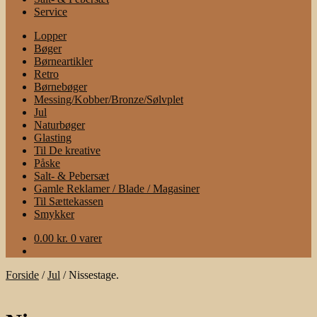
Service
Lopper
Bøger
Børneartikler
Retro
Børnebøger
Messing/Kobber/Bronze/Sølvplet
Jul
Naturbøger
Glasting
Til De kreative
Påske
Salt- & Pebersæt
Gamle Reklamer / Blade / Magasiner
Til Sættekassen
Smykker
0.00
kr.
0 varer
Forside
/
Jul
/
Nissestage.