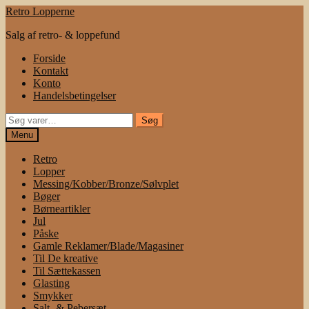
Spring
Spring
Retro Lopperne
til
til
Salg af retro- & loppefund
navigation
indhold
Forside
Kontakt
Konto
Handelsbetingelser
Søg
Søg
efter:
Menu
Retro
Lopper
Messing/Kobber/Bronze/Sølvplet
Bøger
Børneartikler
Jul
Påske
Gamle Reklamer/Blade/Magasiner
Til De kreative
Til Sættekassen
Glasting
Smykker
Salt- & Pebersæt