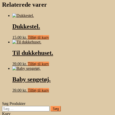
Relaterede varer
Dukkestel.
15.00
kr.
Tilføj til kurv
Til dukkehuset.
39.00
kr.
Tilføj til kurv
Baby sengetøj.
39.00
kr.
Tilføj til kurv
Søg Produkter
Søg
efter:
Kurv