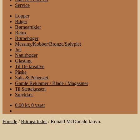
Service
Lopper
Bøger
Børneartikler
Retro
Børnebøger
Messing/Kobber/Bronze/Sølvplet
Jul
Naturbøger
Glasting
Til De kreative
Påske
Salt- & Pebersæt
Gamle Reklamer / Blade / Magasiner
Til Sættekassen
Smykker
0.00
kr.
0 varer
Forside
/
Børneartikler
/
Ronald McDonald klovn.