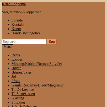
Spring
Spring
Retro Lopperne
til
til
Salg af retro- & loppefund
navigation
indhold
Forside
Kontakt
Konto
Handelsbetingelser
Søg
Søg
efter:
Menu
Retro
Lopper
Messing/Kobber/Bronze/Sølvplet
Bøger
Børneartikler
Jul
Påske
Gamle Reklamer/Blade/Magasiner
Til De kreative
Til Sættekassen
Glasting
Smykker
Salt- & Pebersæt