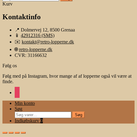
efter:
Kurv
Kontaktinfo
📍 Dolmervej 12, 8500 Grenaa
📱
42912316 (SMS)
✉️
kontakt@retro-lopperne.dk
🌐
retro-lopperne.dk
CVR: 31166632
Følg os
Følg med på Instagram, hvor mange af af lopperne også vil være at
finde.
instagram
Min konto
Søg
Søg
Søg
efter:
Indkøbskurv
0