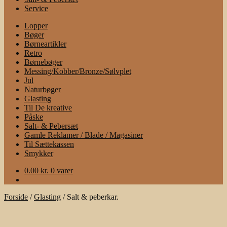
Service
Lopper
Bøger
Børneartikler
Retro
Børnebøger
Messing/Kobber/Bronze/Sølvplet
Jul
Naturbøger
Glasting
Til De kreative
Påske
Salt- & Pebersæt
Gamle Reklamer / Blade / Magasiner
Til Sættekassen
Smykker
0.00
kr.
0 varer
Forside
/
Glasting
/
Salt & peberkar.