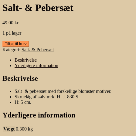
Salt- & Pebersæt
49.00
kr.
1 på lager
Salt-
Tilføj til kurv
&
Kategori:
Salt- & Pebersæt
Pebersæt
antal
Beskrivelse
Yderligere information
Beskrivelse
Salt- & pebersæt med forskellige blomster motiver.
Skruelåg af sølv mrk. H. J. 830 S
H: 5 cm.
Yderligere information
Vægt
0.300 kg