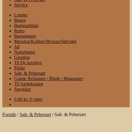
Service
Lopper
Bøger
Børneartikler
Retro
Børnebøger
Messing/Kobber/Bronze/Sølvplet
Jul
Naturbøger
Glasting
Til De kreative
Påske
Salt- & Pebersæt
Gamle Reklamer / Blade / Magasiner
Til Sættekassen
Smykker
0.00
kr.
0 varer
Forside
/
Salt- & Pebersæt
/
Salt- & Pebersæt