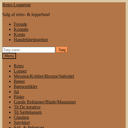
Spring
Spring
Retro Lopperne
til
til
Salg af retro- & loppefund
navigation
indhold
Forside
Kontakt
Konto
Handelsbetingelser
Søg
Søg
efter:
Menu
Retro
Lopper
Messing/Kobber/Bronze/Sølvplet
Bøger
Børneartikler
Jul
Påske
Gamle Reklamer/Blade/Magasiner
Til De kreative
Til Sættekassen
Glasting
Smykker
Salt- & Pebersæt