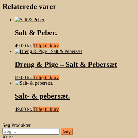
Relaterede varer
Salt & Peber.
49.00
kr.
Tilføj til kurv
Dreng & Pige – Salt & Pebersæt
69.00
kr.
Tilføj til kurv
Salt- & pebersæt.
49.00
kr.
Tilføj til kurv
Søg Produkter
Søg
efter:
Kurv