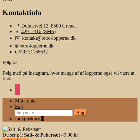
Kontaktinfo
📍 Dolmervej 12, 8500 Grenaa
📱
42912316 (SMS)
✉️
kontakt@retro-lopperne.dk
🌐
retro-lopperne.dk
CVR: 31166632
Følg os
Følg med på Instagram, hvor mange af af lopperne også vil være at
finde.
instagram
Min konto
Søg
Søg
Søg
efter:
Indkøbskurv
0
Du ser på:
Salt- & Pebersæt
49.00
kr.