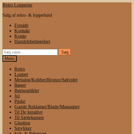
Spring
Spring
Retro Lopperne
til
til
Salg af retro- & loppefund
navigation
indhold
Forside
Kontakt
Konto
Handelsbetingelser
Søg
Søg
efter:
Menu
Retro
Lopper
Messing/Kobber/Bronze/Sølvplet
Bøger
Børneartikler
Jul
Påske
Gamle Reklamer/Blade/Magasiner
Til De kreative
Til Sættekassen
Glasting
Smykker
Salt- & Pebersæt