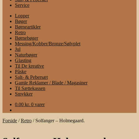
Service
Lopper
Bøger
Børneartikler
Retro
Børnebøger
Messing/Kobber/Bronze/Sølvplet
Jul
Naturbøger
Glasting
Til De kreative
Påske
Salt- & Pebersæt
Gamle Reklamer / Blade / Magasiner
Til Sættekassen
Smykker
0.00
kr.
0 varer
Forside
/
Retro
/
Solfanger – Holmegaard.