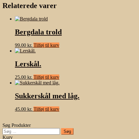
Relaterede varer
Bergdala trold
99.00
kr.
Tilføj til kurv
Lerskål.
25.00
kr.
Tilføj til kurv
Sukkerskål med låg.
45.00
kr.
Tilføj til kurv
Søg Produkter
Søg
efter:
Kurv