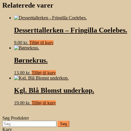
Relaterede varer
Desserttallerken – Fringilla Coelebes.
9.00
kr.
Tilføj til kurv
Børnekrus.
13.00
kr.
Tilføj til kurv
Kgl. Blå Blomst underkop.
19.00
kr.
Tilføj til kurv
Søg Produkter
Søg
efter:
Kurv