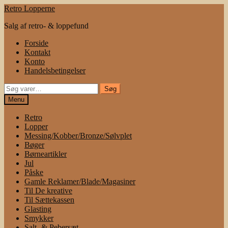
Spring
Spring
Retro Lopperne
til
til
Salg af retro- & loppefund
navigation
indhold
Forside
Kontakt
Konto
Handelsbetingelser
Søg
Søg
efter:
Menu
Retro
Lopper
Messing/Kobber/Bronze/Sølvplet
Bøger
Børneartikler
Jul
Påske
Gamle Reklamer/Blade/Magasiner
Til De kreative
Til Sættekassen
Glasting
Smykker
Salt- & Pebersæt