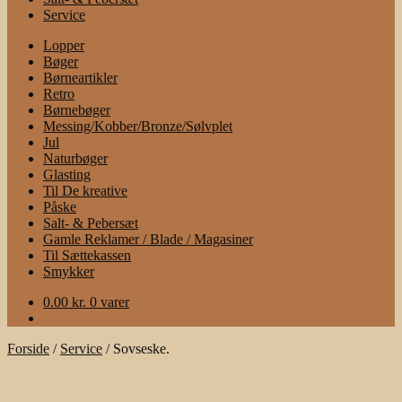
Service
Lopper
Bøger
Børneartikler
Retro
Børnebøger
Messing/Kobber/Bronze/Sølvplet
Jul
Naturbøger
Glasting
Til De kreative
Påske
Salt- & Pebersæt
Gamle Reklamer / Blade / Magasiner
Til Sættekassen
Smykker
0.00
kr.
0 varer
Forside
/
Service
/
Sovseske.