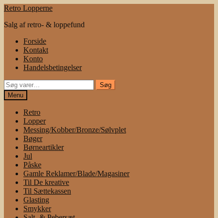
Spring
Spring
Retro Lopperne
til
til
Salg af retro- & loppefund
navigation
indhold
Forside
Kontakt
Konto
Handelsbetingelser
Søg
Søg
efter:
Menu
Retro
Lopper
Messing/Kobber/Bronze/Sølvplet
Bøger
Børneartikler
Jul
Påske
Gamle Reklamer/Blade/Magasiner
Til De kreative
Til Sættekassen
Glasting
Smykker
Salt- & Pebersæt