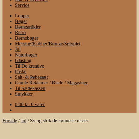
Service
Lopper
Bøger
Børneartikler
Retro
Børnebøger
Messing/Kobber/Bronze/Sølvplet
Jul
Naturbøger
Glasting
Til De kreative
Påske
Salt- & Pebersæt
Gamle Reklamer / Blade / Magasiner
Til Sættekassen
Smykker
0.00
kr.
0 varer
Forside
/
Jul
/
Sy og strik de kønneste nisser.