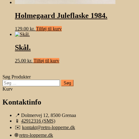
Holmegaard Juleflaske 1984.
129.00
kr.
Tilføj til kurv
Skål.
25.00
kr.
Tilføj til kurv
Søg Produkter
Søg
efter:
Kurv
Kontaktinfo
📍 Dolmervej 12, 8500 Grenaa
📱
42912316 (SMS)
✉️
kontakt@retro-lopperne.dk
🌐
retro-lopperne.dk