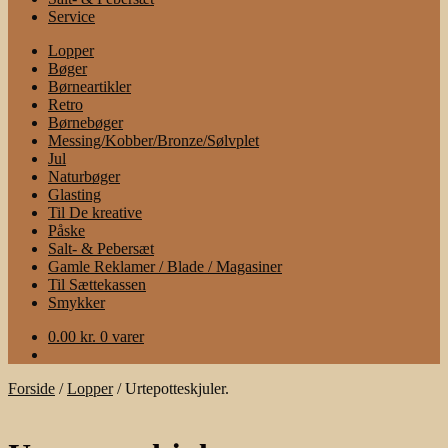
Service
Lopper
Bøger
Børneartikler
Retro
Børnebøger
Messing/Kobber/Bronze/Sølvplet
Jul
Naturbøger
Glasting
Til De kreative
Påske
Salt- & Pebersæt
Gamle Reklamer / Blade / Magasiner
Til Sættekassen
Smykker
0.00
kr.
0 varer
Forside
/
Lopper
/
Urtepotteskjuler.