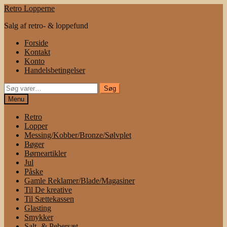
Spring
Spring
Retro Lopperne
til
til
Salg af retro- & loppefund
navigation
indhold
Forside
Kontakt
Konto
Handelsbetingelser
Søg
Søg
efter:
Menu
Retro
Lopper
Messing/Kobber/Bronze/Sølvplet
Bøger
Børneartikler
Jul
Påske
Gamle Reklamer/Blade/Magasiner
Til De kreative
Til Sættekassen
Glasting
Smykker
Salt- & Pebersæt