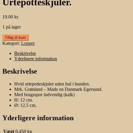
Urtepotteskjuler.
19.00
kr.
1 på lager
Urtepotteskjuler.
Tilføj til kurv
antal
Kategori:
Lopper
Beskrivelse
Yderligere information
Beskrivelse
Hvid urtepotteskjuler uden hul i bunden.
Mrk. Grønland – Made en Danmark Egersund.
Med brugsspor indvendig (kalk)
H: 12 cm.
Ø: 12,5 cm.
Yderligere information
Vægt
0.450 kg