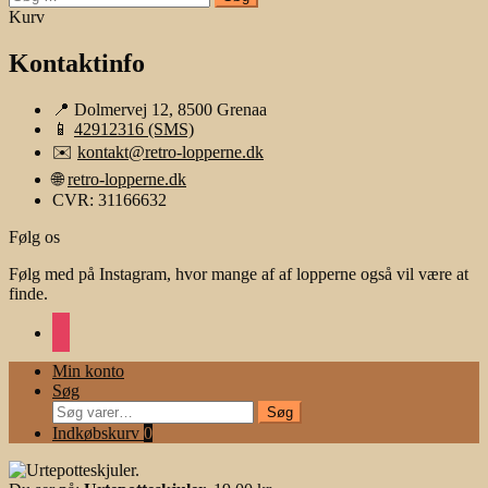
efter:
Kurv
Kontaktinfo
📍 Dolmervej 12, 8500 Grenaa
📱
42912316 (SMS)
✉️
kontakt@retro-lopperne.dk
🌐
retro-lopperne.dk
CVR: 31166632
Følg os
Følg med på Instagram, hvor mange af af lopperne også vil være at
finde.
instagram
Min konto
Søg
Søg
Søg
efter:
Indkøbskurv
0