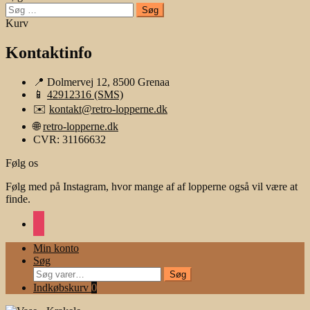
Søg
efter:
Kurv
Kontaktinfo
📍 Dolmervej 12, 8500 Grenaa
📱
42912316 (SMS)
✉️
kontakt@retro-lopperne.dk
🌐
retro-lopperne.dk
CVR: 31166632
Følg os
Følg med på Instagram, hvor mange af af lopperne også vil være at
finde.
instagram
Min konto
Søg
Søg
Søg
efter:
Indkøbskurv
0