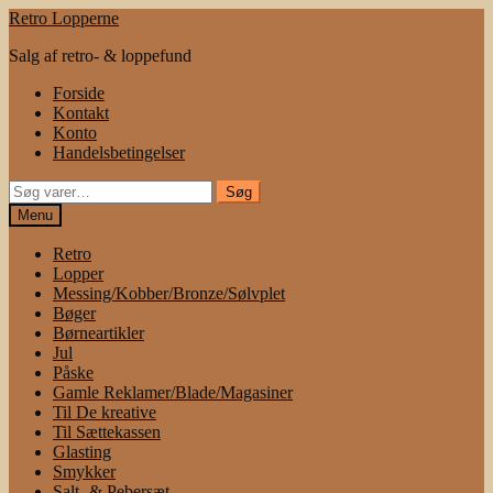
Spring
Spring
Retro Lopperne
til
til
Salg af retro- & loppefund
navigation
indhold
Forside
Kontakt
Konto
Handelsbetingelser
Søg
Søg
efter:
Menu
Retro
Lopper
Messing/Kobber/Bronze/Sølvplet
Bøger
Børneartikler
Jul
Påske
Gamle Reklamer/Blade/Magasiner
Til De kreative
Til Sættekassen
Glasting
Smykker
Salt- & Pebersæt