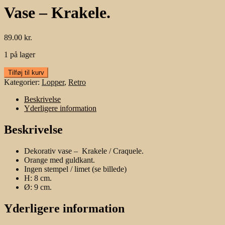
Vase – Krakele.
89.00
kr.
1 på lager
Vase
Tilføj til kurv
-
Kategorier:
Lopper
,
Retro
Krakele.
antal
Beskrivelse
Yderligere information
Beskrivelse
Dekorativ vase – Krakele / Craquele.
Orange med guldkant.
Ingen stempel / limet (se billede)
H: 8 cm.
Ø: 9 cm.
Yderligere information