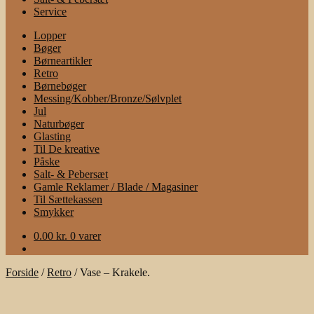
Service
Lopper
Bøger
Børneartikler
Retro
Børnebøger
Messing/Kobber/Bronze/Sølvplet
Jul
Naturbøger
Glasting
Til De kreative
Påske
Salt- & Pebersæt
Gamle Reklamer / Blade / Magasiner
Til Sættekassen
Smykker
0.00
kr.
0 varer
Forside
/
Retro
/
Vase – Krakele.