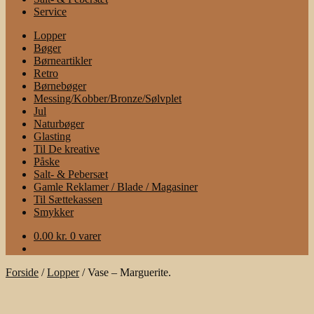
Service
Lopper
Bøger
Børneartikler
Retro
Børnebøger
Messing/Kobber/Bronze/Sølvplet
Jul
Naturbøger
Glasting
Til De kreative
Påske
Salt- & Pebersæt
Gamle Reklamer / Blade / Magasiner
Til Sættekassen
Smykker
0.00
kr.
0 varer
Forside
/
Lopper
/
Vase – Marguerite.