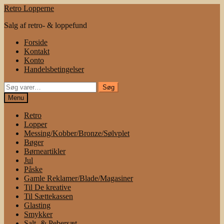
Spring
Spring
Retro Lopperne
til
til
Salg af retro- & loppefund
navigation
indhold
Forside
Kontakt
Konto
Handelsbetingelser
Søg
Søg
efter:
Menu
Retro
Lopper
Messing/Kobber/Bronze/Sølvplet
Bøger
Børneartikler
Jul
Påske
Gamle Reklamer/Blade/Magasiner
Til De kreative
Til Sættekassen
Glasting
Smykker
Salt- & Pebersæt