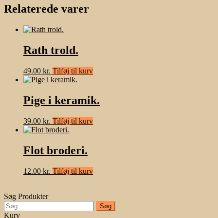
Relaterede varer
Rath trold.
49.00
kr.
Tilføj til kurv
Pige i keramik.
39.00
kr.
Tilføj til kurv
Flot broderi.
12.00
kr.
Tilføj til kurv
Søg Produkter
Søg
efter:
Kurv