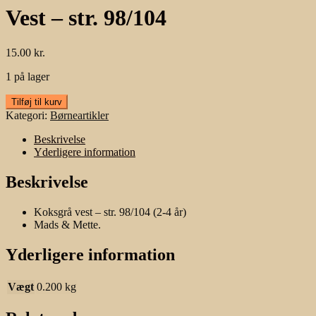
Vest – str. 98/104
15.00
kr.
1 på lager
Vest
Tilføj til kurv
-
Kategori:
Børneartikler
str.
98/104
Beskrivelse
antal
Yderligere information
Beskrivelse
Koksgrå vest – str. 98/104 (2-4 år)
Mads & Mette.
Yderligere information
Vægt
0.200 kg