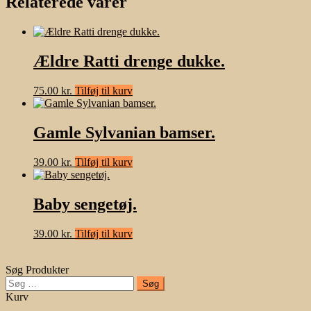
Relaterede varer
Ældre Ratti drenge dukke.
75.00
kr.
Tilføj til kurv
Gamle Sylvanian bamser.
39.00
kr.
Tilføj til kurv
Baby sengetøj.
39.00
kr.
Tilføj til kurv
Søg Produkter
Søg
efter:
Kurv