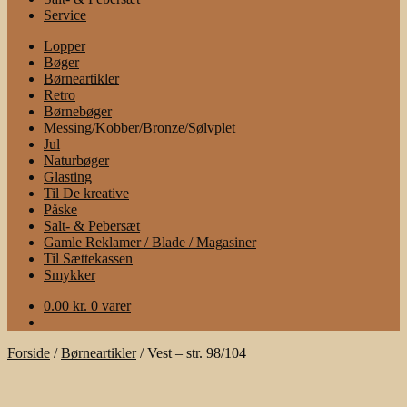
Service
Lopper
Bøger
Børneartikler
Retro
Børnebøger
Messing/Kobber/Bronze/Sølvplet
Jul
Naturbøger
Glasting
Til De kreative
Påske
Salt- & Pebersæt
Gamle Reklamer / Blade / Magasiner
Til Sættekassen
Smykker
0.00
kr.
0 varer
Forside
/
Børneartikler
/
Vest – str. 98/104