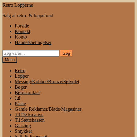
Spring
Spring
Retro Lopperne
til
til
Salg af retro- & loppefund
navigation
indhold
Forside
Kontakt
Konto
Handelsbetingelser
Søg
Søg
efter:
Menu
Retro
Lopper
Messing/Kobber/Bronze/Sølvplet
Bøger
Børneartikler
Jul
Påske
Gamle Reklamer/Blade/Magasiner
Til De kreative
Til Sættekassen
Glasting
Smykker
Salt- & Pebersæt