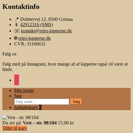
Kontaktinfo
📍 Dolmervej 12, 8500 Grenaa
📱
42912316 (SMS)
✉️
kontakt@retro-lopperne.dk
🌐
retro-lopperne.dk
CVR: 31166632
Følg os
Følg med på Instagram, hvor mange af af lopperne også vil være at
finde.
instagram
Min konto
Søg
Søg
Søg
efter:
Indkøbskurv
0
Du ser på:
Vest – str. 98/104
15.00
kr.
Tilføj til kurv