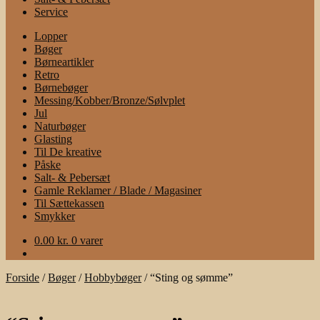
Service
Lopper
Bøger
Børneartikler
Retro
Børnebøger
Messing/Kobber/Bronze/Sølvplet
Jul
Naturbøger
Glasting
Til De kreative
Påske
Salt- & Pebersæt
Gamle Reklamer / Blade / Magasiner
Til Sættekassen
Smykker
0.00
kr.
0 varer
Forside
/
Bøger
/
Hobbybøger
/
“Sting og sømme”