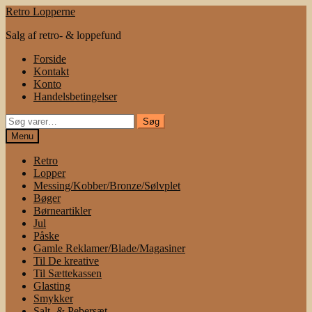
Spring
Spring
Retro Lopperne
til
til
Salg af retro- & loppefund
navigation
indhold
Forside
Kontakt
Konto
Handelsbetingelser
Søg
Søg
efter:
Menu
Retro
Lopper
Messing/Kobber/Bronze/Sølvplet
Bøger
Børneartikler
Jul
Påske
Gamle Reklamer/Blade/Magasiner
Til De kreative
Til Sættekassen
Glasting
Smykker
Salt- & Pebersæt