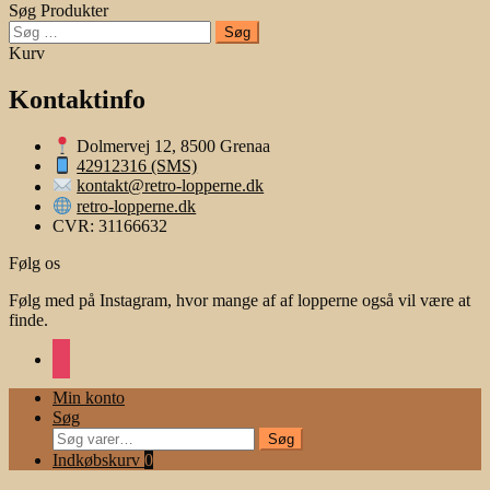
Søg Produkter
Søg
efter:
Kurv
Kontaktinfo
Dolmervej 12, 8500 Grenaa
42912316 (SMS)
kontakt@retro-lopperne.dk
retro-lopperne.dk
CVR: 31166632
Følg os
Følg med på Instagram, hvor mange af af lopperne også vil være at
finde.
instagram
Min konto
Søg
Søg
Søg
efter:
Indkøbskurv
0