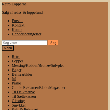
Spring
Spring
Retro Lopperne
til
til
Salg af retro- & loppefund
navigation
indhold
Forside
Kontakt
Konto
Handelsbetingelser
Søg
Søg
efter:
Menu
Retro
Lopper
Messing/Kobber/Bronze/Sølvplet
Bøger
Børneartikler
Jul
Påske
Gamle Reklamer/Blade/Magasiner
Til De kreative
Til Sættekassen
Glasting
Smykker
Salt- & Pebersæt