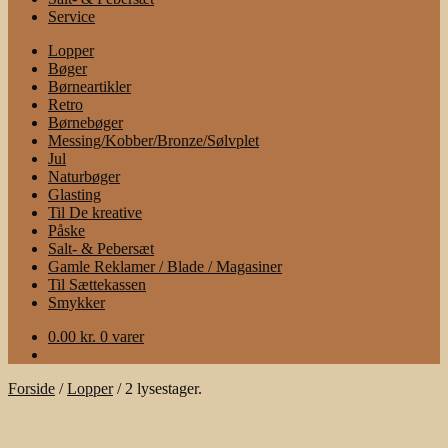
Service
Lopper
Bøger
Børneartikler
Retro
Børnebøger
Messing/Kobber/Bronze/Sølvplet
Jul
Naturbøger
Glasting
Til De kreative
Påske
Salt- & Pebersæt
Gamle Reklamer / Blade / Magasiner
Til Sættekassen
Smykker
0.00
kr.
0 varer
Forside
/
Lopper
/
2 lysestager.