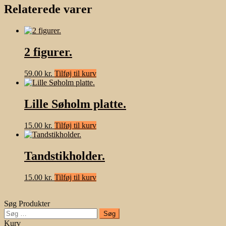
Relaterede varer
2 figurer.
59.00
kr.
Tilføj til kurv
Lille Søholm platte.
15.00
kr.
Tilføj til kurv
Tandstikholder.
15.00
kr.
Tilføj til kurv
Søg Produkter
Søg
efter:
Kurv