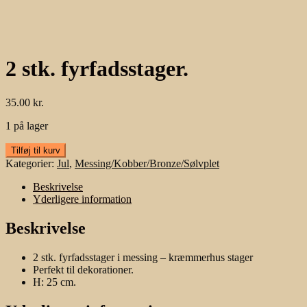
2 stk. fyrfadsstager.
35.00
kr.
1 på lager
2
Tilføj til kurv
stk.
Kategorier:
Jul
,
Messing/Kobber/Bronze/Sølvplet
fyrfadsstager.
antal
Beskrivelse
Yderligere information
Beskrivelse
2 stk. fyrfadsstager i messing – kræmmerhus stager
Perfekt til dekorationer.
H: 25 cm.