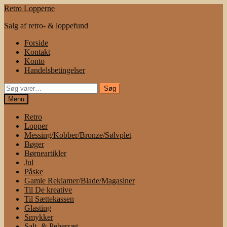
Spring
Spring
Retro Lopperne
til
til
Salg af retro- & loppefund
navigation
indhold
Forside
Kontakt
Konto
Handelsbetingelser
Søg
Søg
efter:
Menu
Retro
Lopper
Messing/Kobber/Bronze/Sølvplet
Bøger
Børneartikler
Jul
Påske
Gamle Reklamer/Blade/Magasiner
Til De kreative
Til Sættekassen
Glasting
Smykker
Salt- & Pebersæt