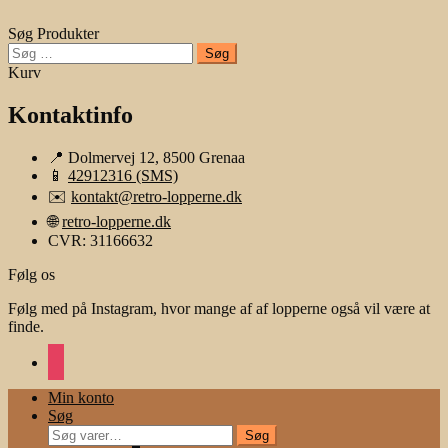
Søg Produkter
Søg
efter:
Kurv
Kontaktinfo
📍 Dolmervej 12, 8500 Grenaa
📱
42912316 (SMS)
✉️
kontakt@retro-lopperne.dk
🌐
retro-lopperne.dk
CVR: 31166632
Følg os
Følg med på Instagram, hvor mange af af lopperne også vil være at
finde.
instagram
Min konto
Søg
Søg
Søg