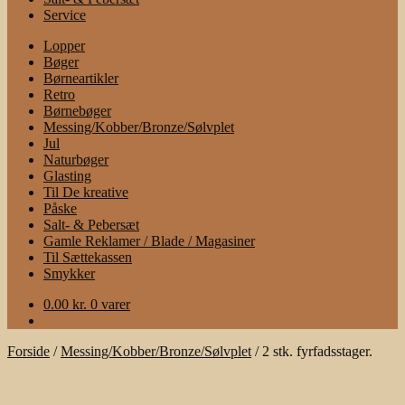
Service
Lopper
Bøger
Børneartikler
Retro
Børnebøger
Messing/Kobber/Bronze/Sølvplet
Jul
Naturbøger
Glasting
Til De kreative
Påske
Salt- & Pebersæt
Gamle Reklamer / Blade / Magasiner
Til Sættekassen
Smykker
0.00
kr.
0 varer
Forside
/
Messing/Kobber/Bronze/Sølvplet
/
2 stk. fyrfadsstager.