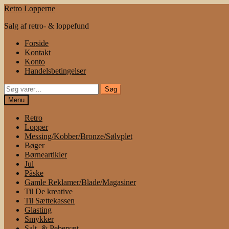
Spring
Spring
Retro Lopperne
til
til
Salg af retro- & loppefund
navigation
indhold
Forside
Kontakt
Konto
Handelsbetingelser
Søg
Søg
efter:
Menu
Retro
Lopper
Messing/Kobber/Bronze/Sølvplet
Bøger
Børneartikler
Jul
Påske
Gamle Reklamer/Blade/Magasiner
Til De kreative
Til Sættekassen
Glasting
Smykker
Salt- & Pebersæt