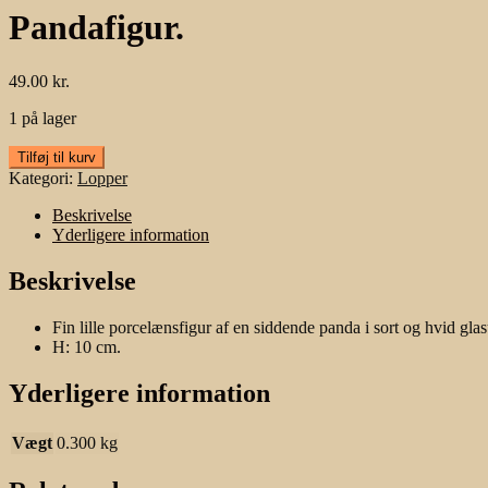
Pandafigur.
49.00
kr.
1 på lager
Pandafigur.
Tilføj til kurv
antal
Kategori:
Lopper
Beskrivelse
Yderligere information
Beskrivelse
Fin lille porcelænsfigur af en siddende panda i sort og hvid glas
H: 10 cm.
Yderligere information
Vægt
0.300 kg