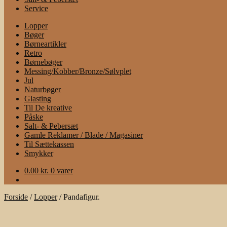
Service
Lopper
Bøger
Børneartikler
Retro
Børnebøger
Messing/Kobber/Bronze/Sølvplet
Jul
Naturbøger
Glasting
Til De kreative
Påske
Salt- & Pebersæt
Gamle Reklamer / Blade / Magasiner
Til Sættekassen
Smykker
0.00
kr.
0 varer
Forside
/
Lopper
/
Pandafigur.