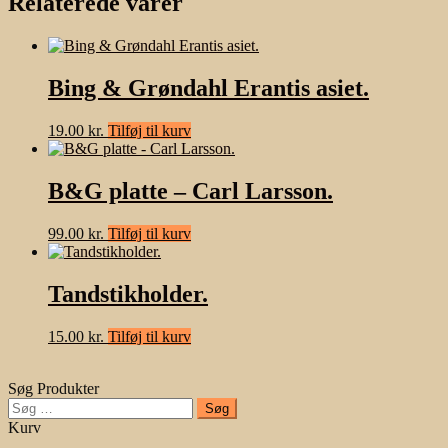
Relaterede varer
Bing & Grøndahl Erantis asiet.
19.00
kr.
Tilføj til kurv
B&G platte – Carl Larsson.
99.00
kr.
Tilføj til kurv
Tandstikholder.
15.00
kr.
Tilføj til kurv
Søg Produkter
Søg
efter:
Kurv