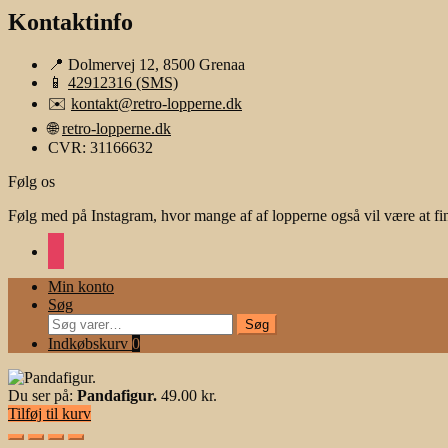
Kontaktinfo
📍 Dolmervej 12, 8500 Grenaa
📱
42912316 (SMS)
✉️
kontakt@retro-lopperne.dk
🌐
retro-lopperne.dk
CVR: 31166632
Følg os
Følg med på Instagram, hvor mange af af lopperne også vil være at fi
instagram
Min konto
Søg
Søg
Søg
efter:
Indkøbskurv
0
Du ser på:
Pandafigur.
49.00
kr.
Tilføj til kurv