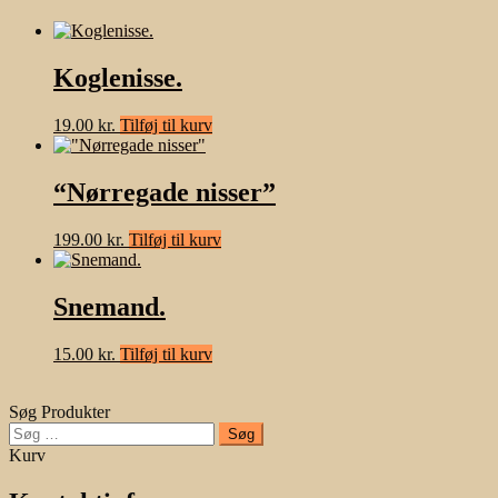
Koglenisse.
19.00
kr.
Tilføj til kurv
“Nørregade nisser”
199.00
kr.
Tilføj til kurv
Snemand.
15.00
kr.
Tilføj til kurv
Søg Produkter
Søg
efter:
Kurv