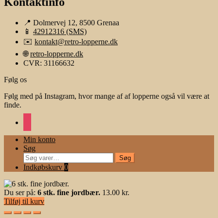
Kontaktinfo
📍 Dolmervej 12, 8500 Grenaa
📱
42912316 (SMS)
✉️
kontakt@retro-lopperne.dk
🌐
retro-lopperne.dk
CVR: 31166632
Følg os
Følg med på Instagram, hvor mange af af lopperne også vil være at
finde.
instagram
Min konto
Søg
Søg
Søg
efter:
Indkøbskurv
0
Du ser på:
6 stk. fine jordbær.
13.00
kr.
Tilføj til kurv