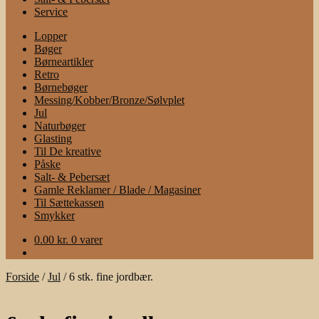
Service
Lopper
Bøger
Børneartikler
Retro
Børnebøger
Messing/Kobber/Bronze/Sølvplet
Jul
Naturbøger
Glasting
Til De kreative
Påske
Salt- & Pebersæt
Gamle Reklamer / Blade / Magasiner
Til Sættekassen
Smykker
0.00
kr.
0 varer
Forside
/
Jul
/
6 stk. fine jordbær.