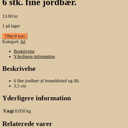
6 stk. fine jordbær.
13.00
kr.
1 på lager
6
Tilføj til kurv
stk.
Kategori:
Jul
fine
jordbær.
Beskrivelse
antal
Yderligere information
Beskrivelse
6 fine jordbær af bomuldsstof og filt.
3,5 cm
Yderligere information
Vægt
0.050 kg
Relaterede varer