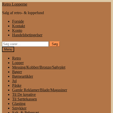
Spring
Spring
Retro Lopperne
til
til
Salg af retro- & loppefund
navigation
indhold
Forside
Kontakt
Konto
Handelsbetingelser
Søg
Søg
efter:
Menu
Retro
Lopper
Messing/Kobber/Bronze/Sølvplet
Bøger
Børneartikler
Jul
Påske
Gamle Reklamer/Blade/Magasiner
Til De kreative
Til Sættekassen
Glasting
Smykker
Salt- & Pebersæt