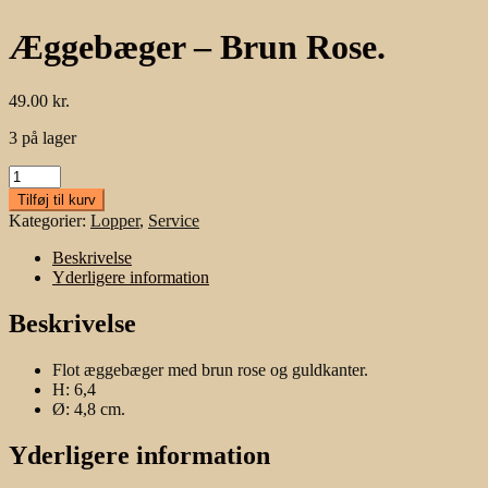
Æggebæger – Brun Rose.
49.00
kr.
3 på lager
Æggebæger
-
Tilføj til kurv
Brun
Kategorier:
Lopper
,
Service
Rose.
antal
Beskrivelse
Yderligere information
Beskrivelse
Flot æggebæger med brun rose og guldkanter.
H: 6,4
Ø: 4,8 cm.
Yderligere information