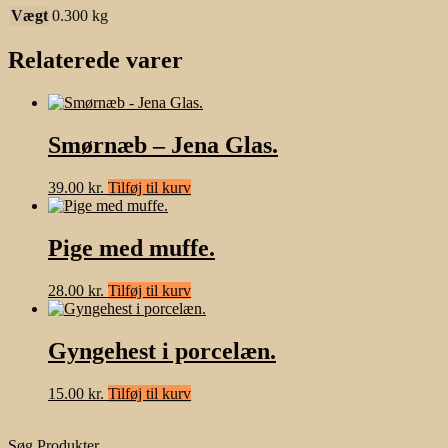
Vægt
0.300 kg
Relaterede varer
Smørnæb – Jena Glas.
39.00
kr.
Tilføj til kurv
Pige med muffe.
28.00
kr.
Tilføj til kurv
Gyngehest i porcelæn.
15.00
kr.
Tilføj til kurv
Søg Produkter