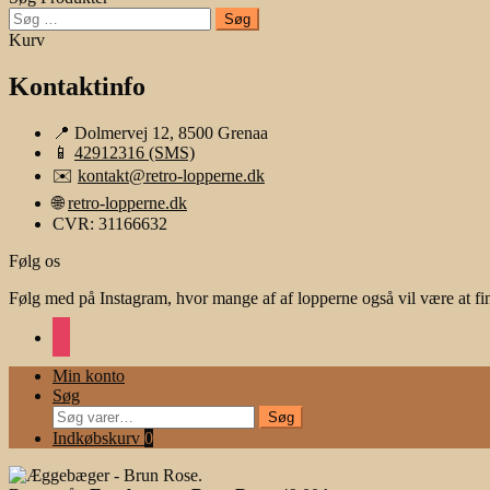
Søg
efter:
Kurv
Kontaktinfo
📍 Dolmervej 12, 8500 Grenaa
📱
42912316 (SMS)
✉️
kontakt@retro-lopperne.dk
🌐
retro-lopperne.dk
CVR: 31166632
Følg os
Følg med på Instagram, hvor mange af af lopperne også vil være at fi
instagram
Min konto
Søg
Søg
Søg
efter:
Indkøbskurv
0