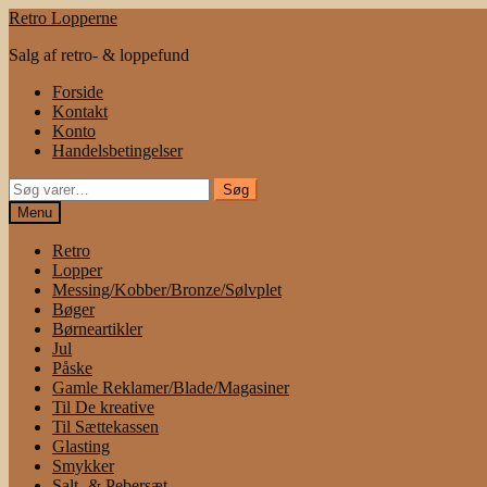
Spring
Spring
Retro Lopperne
til
til
Salg af retro- & loppefund
navigation
indhold
Forside
Kontakt
Konto
Handelsbetingelser
Søg
Søg
efter:
Menu
Retro
Lopper
Messing/Kobber/Bronze/Sølvplet
Bøger
Børneartikler
Jul
Påske
Gamle Reklamer/Blade/Magasiner
Til De kreative
Til Sættekassen
Glasting
Smykker
Salt- & Pebersæt