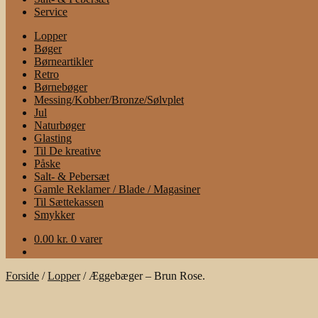
Service
Lopper
Bøger
Børneartikler
Retro
Børnebøger
Messing/Kobber/Bronze/Sølvplet
Jul
Naturbøger
Glasting
Til De kreative
Påske
Salt- & Pebersæt
Gamle Reklamer / Blade / Magasiner
Til Sættekassen
Smykker
0.00
kr.
0 varer
Forside
/
Lopper
/
Æggebæger – Brun Rose.