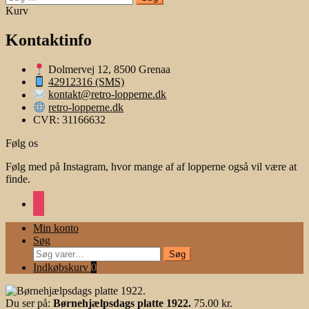
efter:
Kurv
Kontaktinfo
Dolmervej 12, 8500 Grenaa
42912316 (SMS)
kontakt@retro-lopperne.dk
retro-lopperne.dk
CVR: 31166632
Følg os
Følg med på Instagram, hvor mange af af lopperne også vil være at
finde.
instagram
Min konto
Søg
Søg
Søg
efter:
Indkøbskurv
0
Du ser på:
Børnehjælpsdags platte 1922.
75.00
kr.