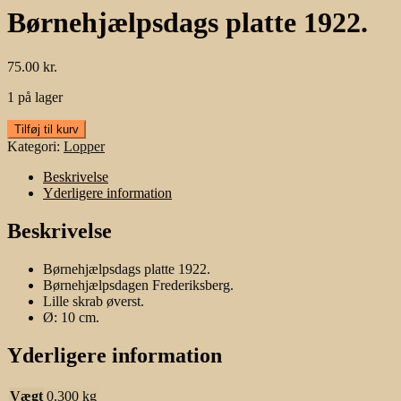
Børnehjælpsdags platte 1922.
75.00
kr.
1 på lager
Børnehjælpsdags
Tilføj til kurv
platte
Kategori:
Lopper
1922.
antal
Beskrivelse
Yderligere information
Beskrivelse
Børnehjælpsdags platte 1922.
Børnehjælpsdagen Frederiksberg.
Lille skrab øverst.
Ø: 10 cm.
Yderligere information
Vægt
0.300 kg