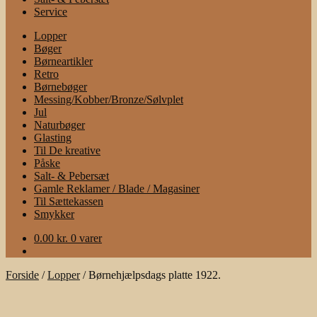
Service
Lopper
Bøger
Børneartikler
Retro
Børnebøger
Messing/Kobber/Bronze/Sølvplet
Jul
Naturbøger
Glasting
Til De kreative
Påske
Salt- & Pebersæt
Gamle Reklamer / Blade / Magasiner
Til Sættekassen
Smykker
0.00
kr.
0 varer
Forside
/
Lopper
/
Børnehjælpsdags platte 1922.