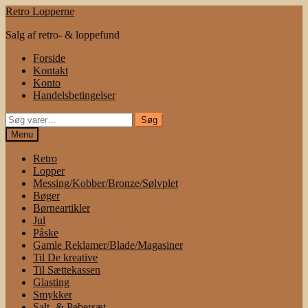
Spring
Spring
Retro Lopperne
til
til
Salg af retro- & loppefund
navigation
indhold
Forside
Kontakt
Konto
Handelsbetingelser
Søg
Søg
efter:
Menu
Retro
Lopper
Messing/Kobber/Bronze/Sølvplet
Bøger
Børneartikler
Jul
Påske
Gamle Reklamer/Blade/Magasiner
Til De kreative
Til Sættekassen
Glasting
Smykker
Salt- & Pebersæt