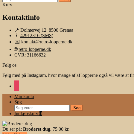
efter:
Kurv
Kontaktinfo
📍 Dolmervej 12, 8500 Grenaa
📱
42912316 (SMS)
✉️
kontakt@retro-lopperne.dk
🌐
retro-lopperne.dk
CVR: 31166632
Følg os
Følg med på Instagram, hvor mange af af lopperne også vil være at fi
instagram
Min konto
Søg
Søg
Søg
efter:
Indkøbskurv
0
Du ser på:
Broderet dug.
75.00
kr.