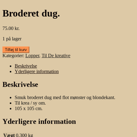
Broderet dug.
75.00
kr.
1 på lager
Broderet
Tilføj til kurv
dug.
Kategorier:
Lopper
,
Til De kreative
antal
Beskrivelse
Yderligere information
Beskrivelse
Smuk broderet dug med flot mønster og blondekant.
Til krea / sy om.
105 x 105 cm.
Yderligere information
Vægt
0.300 kg