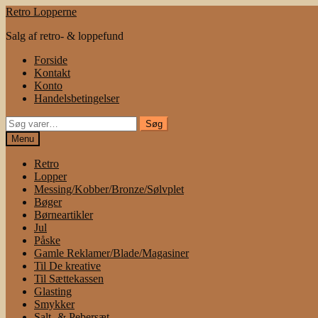
Spring
Spring
Retro Lopperne
til
til
Salg af retro- & loppefund
navigation
indhold
Forside
Kontakt
Konto
Handelsbetingelser
Søg
Søg
efter:
Menu
Retro
Lopper
Messing/Kobber/Bronze/Sølvplet
Bøger
Børneartikler
Jul
Påske
Gamle Reklamer/Blade/Magasiner
Til De kreative
Til Sættekassen
Glasting
Smykker
Salt- & Pebersæt