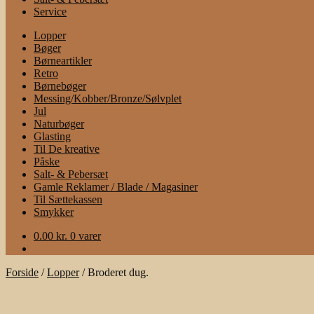
Service
Lopper
Bøger
Børneartikler
Retro
Børnebøger
Messing/Kobber/Bronze/Sølvplet
Jul
Naturbøger
Glasting
Til De kreative
Påske
Salt- & Pebersæt
Gamle Reklamer / Blade / Magasiner
Til Sættekassen
Smykker
0.00
kr.
0 varer
Forside
/
Lopper
/
Broderet dug.