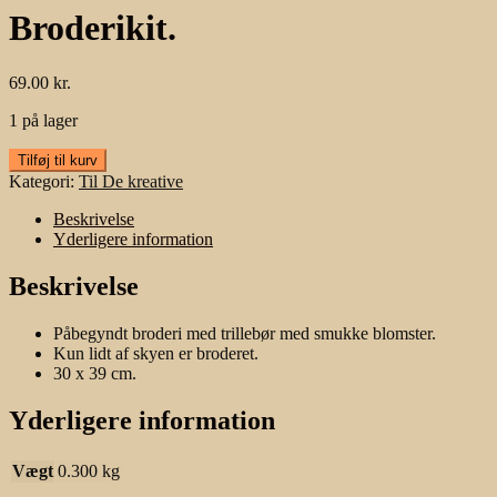
Broderikit.
69.00
kr.
1 på lager
Broderikit.
Tilføj til kurv
antal
Kategori:
Til De kreative
Beskrivelse
Yderligere information
Beskrivelse
Påbegyndt broderi med trillebør med smukke blomster.
Kun lidt af skyen er broderet.
30 x 39 cm.
Yderligere information
Vægt
0.300 kg