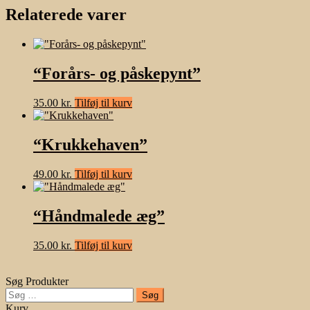
Relaterede varer
“Forårs- og påskepynt”
35.00
kr.
Tilføj til kurv
“Krukkehaven”
49.00
kr.
Tilføj til kurv
“Håndmalede æg”
35.00
kr.
Tilføj til kurv
Søg Produkter
Søg
efter:
Kurv