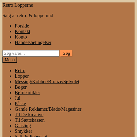
Spring
Spring
Retro Lopperne
til
til
Salg af retro- & loppefund
navigation
indhold
Forside
Kontakt
Konto
Handelsbetingelser
Søg
Søg
efter:
Menu
Retro
Lopper
Messing/Kobber/Bronze/Sølvplet
Bøger
Børneartikler
Jul
Påske
Gamle Reklamer/Blade/Magasiner
Til De kreative
Til Sættekassen
Glasting
Smykker
Salt- & Pebersæt