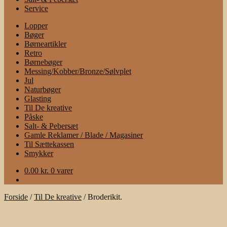
Service
Lopper
Bøger
Børneartikler
Retro
Børnebøger
Messing/Kobber/Bronze/Sølvplet
Jul
Naturbøger
Glasting
Til De kreative
Påske
Salt- & Pebersæt
Gamle Reklamer / Blade / Magasiner
Til Sættekassen
Smykker
0.00
kr.
0 varer
Forside
/
Til De kreative
/
Broderikit.