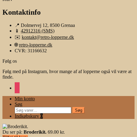
Kontaktinfo
📍 Dolmervej 12, 8500 Grenaa
📱
42912316 (SMS)
✉️
kontakt@retro-lopperne.dk
🌐
retro-lopperne.dk
CVR: 31166632
Følg os
Følg med på Instagram, hvor mange af af lopperne også vil være at
finde.
instagram
Min konto
Søg
Søg
Søg
efter:
Indkøbskurv
0
Du ser på:
Broderikit.
69.00
kr.