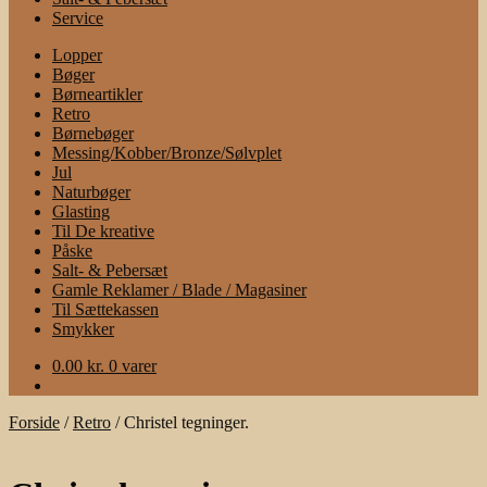
Service
Lopper
Bøger
Børneartikler
Retro
Børnebøger
Messing/Kobber/Bronze/Sølvplet
Jul
Naturbøger
Glasting
Til De kreative
Påske
Salt- & Pebersæt
Gamle Reklamer / Blade / Magasiner
Til Sættekassen
Smykker
0.00
kr.
0 varer
Forside
/
Retro
/
Christel tegninger.