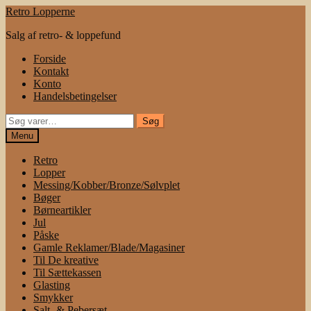
Spring
Spring
Retro Lopperne
til
til
Salg af retro- & loppefund
navigation
indhold
Forside
Kontakt
Konto
Handelsbetingelser
Søg
Søg
efter:
Menu
Retro
Lopper
Messing/Kobber/Bronze/Sølvplet
Bøger
Børneartikler
Jul
Påske
Gamle Reklamer/Blade/Magasiner
Til De kreative
Til Sættekassen
Glasting
Smykker
Salt- & Pebersæt