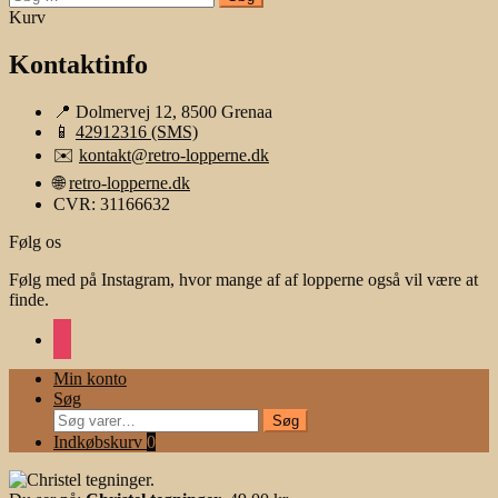
efter:
Kurv
Kontaktinfo
📍 Dolmervej 12, 8500 Grenaa
📱
42912316 (SMS)
✉️
kontakt@retro-lopperne.dk
🌐
retro-lopperne.dk
CVR: 31166632
Følg os
Følg med på Instagram, hvor mange af af lopperne også vil være at
finde.
instagram
Min konto
Søg
Søg
Søg
efter:
Indkøbskurv
0