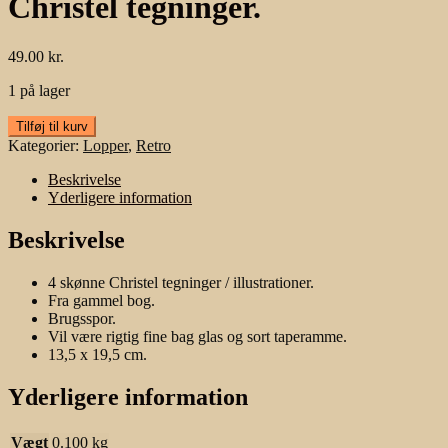
Christel tegninger.
49.00
kr.
1 på lager
Christel
Tilføj til kurv
tegninger.
Kategorier:
Lopper
,
Retro
antal
Beskrivelse
Yderligere information
Beskrivelse
4 skønne Christel tegninger / illustrationer.
Fra gammel bog.
Brugsspor.
Vil være rigtig fine bag glas og sort taperamme.
13,5 x 19,5 cm.
Yderligere information
Vægt
0.100 kg