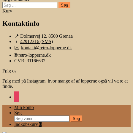
Søg
efter:
Kurv
Kontaktinfo
📍 Dolmervej 12, 8500 Grenaa
📱
42912316 (SMS)
✉️
kontakt@retro-lopperne.dk
🌐
retro-lopperne.dk
CVR: 31166632
Følg os
Følg med på Instagram, hvor mange af af lopperne også vil være at
finde.
instagram
Min konto
Søg
Søg
Søg
efter:
Indkøbskurv
0