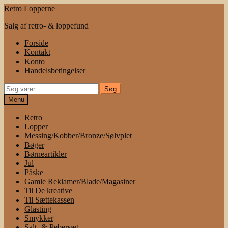
Spring
Spring
Retro Lopperne
til
til
Salg af retro- & loppefund
navigation
indhold
Forside
Kontakt
Konto
Handelsbetingelser
Søg
Søg
efter:
Menu
Retro
Lopper
Messing/Kobber/Bronze/Sølvplet
Bøger
Børneartikler
Jul
Påske
Gamle Reklamer/Blade/Magasiner
Til De kreative
Til Sættekassen
Glasting
Smykker
Salt- & Pebersæt