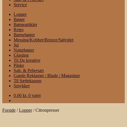
Service
Lopper
Bøger
Børneartikler
Retro
Børnebøger
Messing/Kobber/Bronze/Sølvplet
Jul
Naturbøger
Glasting
Til De kreative
Påske
Salt- & Pebersæt
Gamle Reklamer / Blade / Magasiner
Til Sættekassen
Smykker
0.00
kr.
0 varer
Forside
/
Lopper
/
Citronpresser