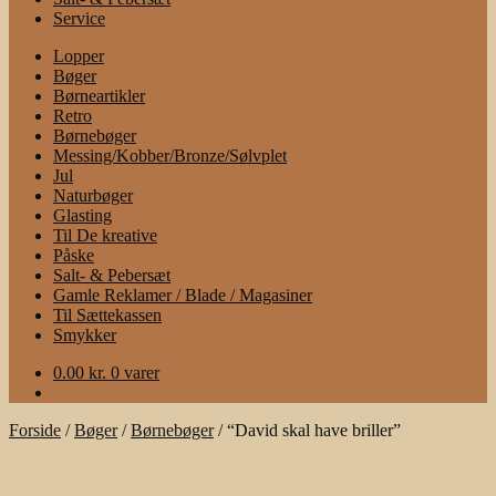
Service
Lopper
Bøger
Børneartikler
Retro
Børnebøger
Messing/Kobber/Bronze/Sølvplet
Jul
Naturbøger
Glasting
Til De kreative
Påske
Salt- & Pebersæt
Gamle Reklamer / Blade / Magasiner
Til Sættekassen
Smykker
0.00
kr.
0 varer
Forside
/
Bøger
/
Børnebøger
/
“David skal have briller”