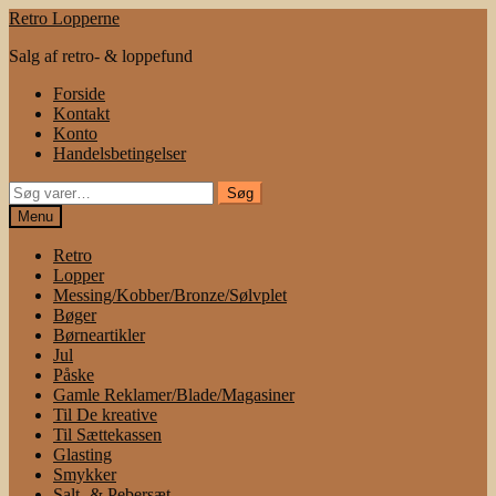
Spring
Spring
Retro Lopperne
til
til
Salg af retro- & loppefund
navigation
indhold
Forside
Kontakt
Konto
Handelsbetingelser
Søg
Søg
efter:
Menu
Retro
Lopper
Messing/Kobber/Bronze/Sølvplet
Bøger
Børneartikler
Jul
Påske
Gamle Reklamer/Blade/Magasiner
Til De kreative
Til Sættekassen
Glasting
Smykker
Salt- & Pebersæt