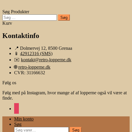
Søg Produkter
Søg
efter:
Kurv
Kontaktinfo
📍 Dolmervej 12, 8500 Grenaa
📱
42912316 (SMS)
✉️
kontakt@retro-lopperne.dk
🌐
retro-lopperne.dk
CVR: 31166632
Følg os
Følg med på Instagram, hvor mange af af lopperne også vil være at
finde.
instagram
Min konto
Søg
Søg
Søg