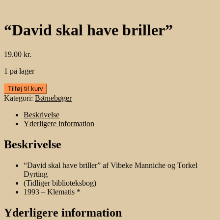
“David skal have briller”
19.00
kr.
1 på lager
"David
Tilføj til kurv
skal
Kategori:
Børnebøger
have
briller"
Beskrivelse
antal
Yderligere information
Beskrivelse
“David skal have briller” af Vibeke Manniche og Torkel
Dyrting
(Tidliger biblioteksbog)
1993 – Klematis *
Yderligere information