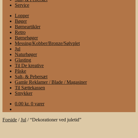
Service
Lopper
Bøger
Børneartikler
Retro
Børnebøger
Messing/Kobber/Bronze/Sølvplet
Jul
Naturbøger
Glasting
Til De kreative
Påske
Salt- & Pebersæt
Gamle Reklamer / Blade / Magasiner
Til Sættekassen
Smykker
0.00
kr.
0 varer
Forside
/
Jul
/
“Dekorationer ved juletid”