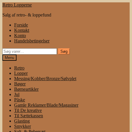
Spring
Spring
Retro Lopperne
til
til
Salg af retro- & loppefund
navigation
indhold
Forside
Kontakt
Konto
Handelsbetingelser
Søg
Søg
efter:
Menu
Retro
Lopper
Messing/Kobber/Bronze/Sølvplet
Bøger
Børneartikler
Jul
Påske
Gamle Reklamer/Blade/Magasiner
Til De kreative
Til Sættekassen
Glasting
Smykker
Salt- & Pebersæt