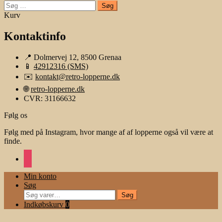
Søg
efter:
Kurv
Kontaktinfo
📍 Dolmervej 12, 8500 Grenaa
📱
42912316 (SMS)
✉️
kontakt@retro-lopperne.dk
🌐
retro-lopperne.dk
CVR: 31166632
Følg os
Følg med på Instagram, hvor mange af af lopperne også vil være at
finde.
instagram
Min konto
Søg
Søg
Søg
efter:
Indkøbskurv
0